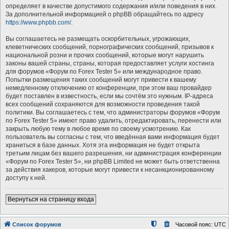
определяет в качестве допустимого содержания и/или поведения в них.
За дополнительной информацией о phpBB обращайтесь по адресу
https://www.phpbb.com/
.
Вы соглашаетесь не размещать оскорбительных, угрожающих,
клеветнических сообщений, порнографических сообщений, призывов к
национальной розни и прочих сообщений, которые могут нарушить
законы вашей страны, страны, которая предоставляет услуги хостинга
для форумов «Форум по Forex Tester 5» или международное право.
Попытки размещения таких сообщений могут привести к вашему
немедленному отключению от конференции, при этом ваш провайдер
будет поставлен в известность, если мы сочтём это нужным. IP-адреса
всех сообщений сохраняются для возможности проведения такой
политики. Вы соглашаетесь с тем, что администраторы форумов «Форум
по Forex Tester 5» имеют право удалить, отредактировать, перенести или
закрыть любую тему в любое время по своему усмотрению. Как
пользователь вы согласны с тем, что введённая вами информация будет
храниться в базе данных. Хотя эта информация не будет открыта
третьим лицам без вашего разрешения, ни администрация конференции
«Форум по Forex Tester 5», ни phpBB Limited не может быть ответственна
за действия хакеров, которые могут привести к несанкционированному
доступу к ней.
Вернуться на страницу входа
Список форумов
Часовой пояс:
UTC