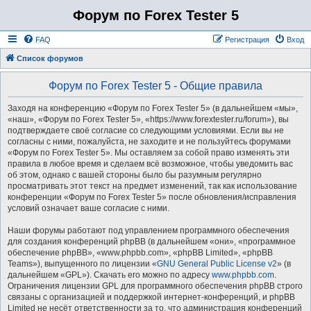
Форум по Forex Tester 5
FAQ
Регистрация
Вход
Список форумов
Форум по Forex Tester 5 - Общие правила
Заходя на конференцию «Форум по Forex Tester 5» (в дальнейшем «мы»,
«наш», «Форум по Forex Tester 5», «https://www.forextester.ru/forum»), вы
подтверждаете своё согласие со следующими условиями. Если вы не
согласны с ними, пожалуйста, не заходите и не пользуйтесь форумами
«Форум по Forex Tester 5». Мы оставляем за собой право изменять эти
правила в любое время и сделаем всё возможное, чтобы уведомить вас
об этом, однако с вашей стороны было бы разумным регулярно
просматривать этот текст на предмет изменений, так как использование
конференции «Форум по Forex Tester 5» после обновления/исправления
условий означает ваше согласие с ними.
Наши форумы работают под управлением программного обеспечения
для создания конференций phpBB (в дальнейшем «они», «программное
обеспечение phpBB», «www.phpbb.com», «phpBB Limited», «phpBB
Teams»), выпущенного по лицензии «
GNU General Public License v2
» (в
дальнейшем «GPL»). Скачать его можно по адресу
www.phpbb.com
.
Ограничения лицензии GPL для программного обеспечения phpBB строго
связаны с организацией и поддержкой интернет-конференций, и phpBB
Limited не несёт ответственности за то, что администрация конференций