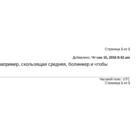
Страница
1
из
1
Добавлено:
Чт сен 15, 2016 8:42 am
 например, скользящая средняя, болинжер и чтобы
Часовой пояс:
UTC
Страница
1
из
1