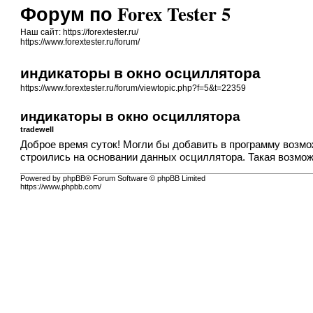
Форум по Forex Tester 5
Наш сайт: https://forextester.ru/
https://www.forextester.ru/forum/
индикаторы в окно осциллятора
https://www.forextester.ru/forum/viewtopic.php?f=5&t=22359
индикаторы в окно осциллятора
tradewell
Доброе время суток! Могли бы добавить в программу возмо
строились на основании данных осциллятора. Такая возможн
Powered by phpBB® Forum Software © phpBB Limited
https://www.phpbb.com/