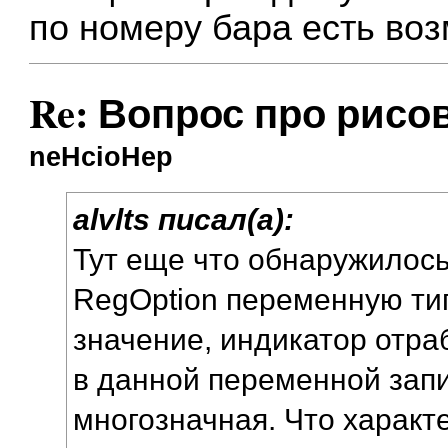
по номеру бара есть во
Re: Вопрос про рисо
neHcioHep
alvlts писал(а):
Тут еще что обнаружилось
RegOption переменную тип
значение, индикатор отраб
в данной переменной запи
многозначная. Что характе