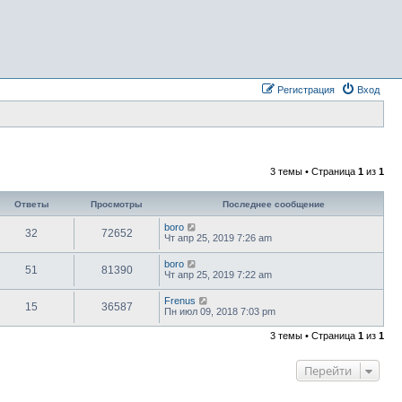
Регистрация
Вход
3 темы • Страница
1
из
1
Ответы
Просмотры
Последнее сообщение
boro
32
72652
Чт апр 25, 2019 7:26 am
boro
51
81390
Чт апр 25, 2019 7:22 am
Frenus
15
36587
Пн июл 09, 2018 7:03 pm
3 темы • Страница
1
из
1
Перейти