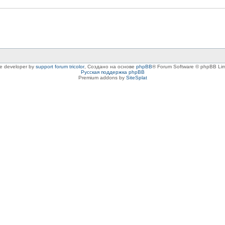
le developer by
support forum tricolor
,
Создано на основе
phpBB
® Forum Software © phpBB Lim
Русская поддержка phpBB
Premium addons by
SiteSplat