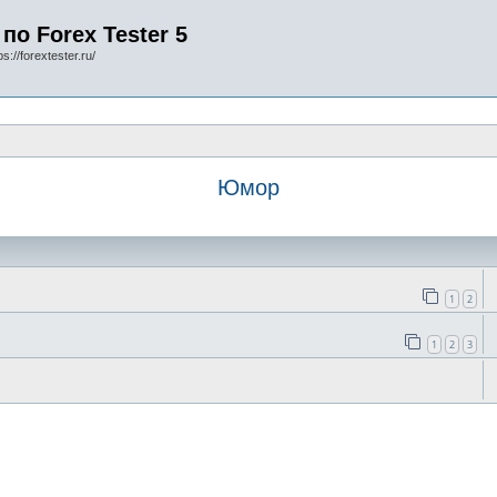
по Forex Tester 5
s://forextester.ru/
Юмор
1
2
1
2
3