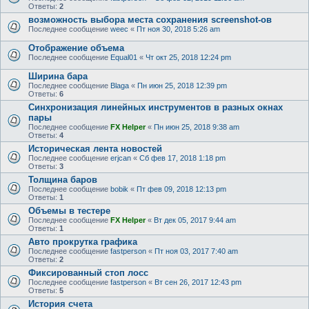
Ответы:
2
возможность выбора места сохранения screenshot-ов
Последнее сообщение
weec
«
Пт ноя 30, 2018 5:26 am
Отображение объема
Последнее сообщение
Equal01
«
Чт окт 25, 2018 12:24 pm
Ширина бара
Последнее сообщение
Blaga
«
Пн июн 25, 2018 12:39 pm
Ответы:
6
Синхронизация линейных инструментов в разных окнах
пары
Последнее сообщение
FX Helper
«
Пн июн 25, 2018 9:38 am
Ответы:
4
Историческая лента новостей
Последнее сообщение
erjcan
«
Сб фев 17, 2018 1:18 pm
Ответы:
3
Толщина баров
Последнее сообщение
bobik
«
Пт фев 09, 2018 12:13 pm
Ответы:
1
Объемы в тестере
Последнее сообщение
FX Helper
«
Вт дек 05, 2017 9:44 am
Ответы:
1
Авто прокрутка графика
Последнее сообщение
fastperson
«
Пт ноя 03, 2017 7:40 am
Ответы:
2
Фиксированный стоп лосс
Последнее сообщение
fastperson
«
Вт сен 26, 2017 12:43 pm
Ответы:
5
История счета