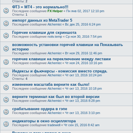
Ответы:
2
ФТ3 = МТ4 - это нормально!!!
Последнее сообщение
FX Helper
«
Пн янв 02, 2017 12:10 pm
Ответы:
1
импорт данных из MetaTrader 5
Последнее сообщение
Alchemist
«
Вс дек 25, 2016 6:24 pm
Горячие клавиши для скриншота
Последнее сообщение
notiv.temp
«
Ср ноя 30, 2016 7:54 pm
возможность установки горячей клавиши на Показывать
историю
Последнее сообщение
Alchemist
«
Вт ноя 29, 2016 11:46 pm
горячие клавиши на переключение между листами
Последнее сообщение
Alchemist
«
Чт ноя 24, 2016 10:16 pm
Индексы и фьючерсы - комиссия вместо спреда.
Последнее сообщение
Alchemist
«
Чт окт 13, 2016 10:24 pm
Ответы:
4
изменение масштаба верните как было!
Последнее сообщение
Alchemist
«
Чт окт 13, 2016 10:18 pm
верните терминал как был во второй версии
Последнее сообщение
Alchemist
«
Чт окт 13, 2016 8:28 pm
срабатывание ордера в гэпе
Последнее сообщение
Alchemist
«
Чт окт 13, 2016 3:10 pm
индикаторы в окно осциллятора
Последнее сообщение
tradewell
«
Чт сен 15, 2016 8:42 am