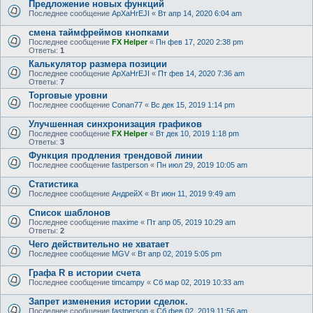
Предложение новых функций
Последнее сообщение
ApXaHrEJI
«
Вт апр 14, 2020 6:04 am
смена таймфреймов кнопками
Последнее сообщение
FX Helper
«
Пн фев 17, 2020 2:38 pm
Ответы:
1
Калькулятор размера позиции
Последнее сообщение
ApXaHrEJI
«
Пт фев 14, 2020 7:36 am
Ответы:
7
Торговые уровни
Последнее сообщение
Conan77
«
Вс дек 15, 2019 1:14 pm
Улучшенная синхронизация графиков
Последнее сообщение
FX Helper
«
Вт дек 10, 2019 1:18 pm
Ответы:
3
Функция продления трендовой линии
Последнее сообщение
fastperson
«
Пн июл 29, 2019 10:05 am
Статистика
Последнее сообщение
АндрейХ
«
Вт июн 11, 2019 9:49 am
Список шаблонов
Последнее сообщение
maxime
«
Пт апр 05, 2019 10:29 am
Ответы:
2
Чего действительно не хватает
Последнее сообщение
MGV
«
Вт апр 02, 2019 5:05 pm
Графа R в истории счета
Последнее сообщение
timcampy
«
Сб мар 02, 2019 10:33 am
Запрет изменения истории сделок.
Последнее сообщение
fastperson
«
Сб фев 02, 2019 11:56 am