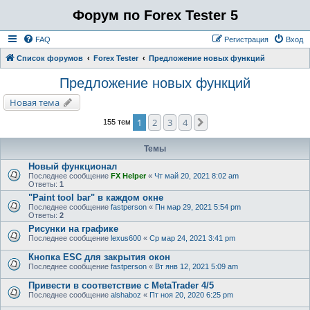
Форум по Forex Tester 5
FAQ
Регистрация
Вход
Список форумов
Forex Tester
Предложение новых функций
Предложение новых функций
Новая тема
1
2
3
4
След.
155 тем
Темы
Новый функционал
Последнее сообщение
FX Helper
«
Чт май 20, 2021 8:02 am
Ответы:
1
"Paint tool bar" в каждом окне
Последнее сообщение
fastperson
«
Пн мар 29, 2021 5:54 pm
Ответы:
2
Рисунки на графике
Последнее сообщение
lexus600
«
Ср мар 24, 2021 3:41 pm
Кнопка ESC для закрытия окон
Последнее сообщение
fastperson
«
Вт янв 12, 2021 5:09 am
Привести в соответствие с MetaTrader 4/5
Последнее сообщение
alshaboz
«
Пт ноя 20, 2020 6:25 pm