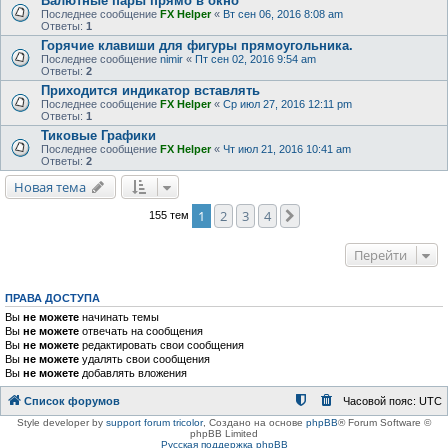
Валютные пары прямо в окно
Последнее сообщение
FX Helper
«
Вт сен 06, 2016 8:08 am
Ответы:
1
Горячие клавиши для фигуры прямоугольника.
Последнее сообщение
nimir
«
Пт сен 02, 2016 9:54 am
Ответы:
2
Приходится индикатор вставлять
Последнее сообщение
FX Helper
«
Ср июл 27, 2016 12:11 pm
Ответы:
1
Тиковые Графики
Последнее сообщение
FX Helper
«
Чт июл 21, 2016 10:41 am
Ответы:
2
Новая тема
1
2
3
4
След.
155 тем
Перейти
ПРАВА ДОСТУПА
Вы
не можете
начинать темы
Вы
не можете
отвечать на сообщения
Вы
не можете
редактировать свои сообщения
Вы
не можете
удалять свои сообщения
Вы
не можете
добавлять вложения
Список форумов
Часовой пояс:
UTC
Style developer by
support forum tricolor
,
Создано на основе
phpBB
® Forum Software ©
phpBB Limited
Русская поддержка phpBB