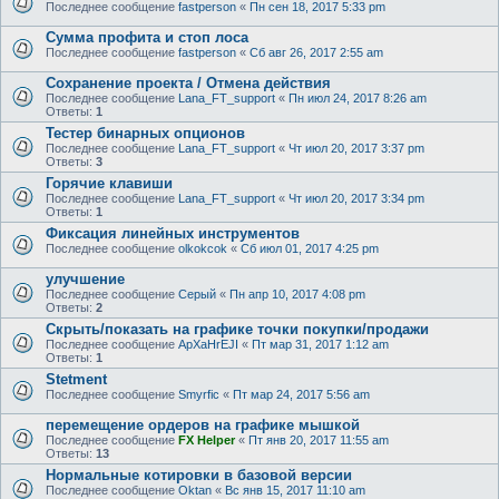
Последнее сообщение
fastperson
«
Пн сен 18, 2017 5:33 pm
Сумма профита и стоп лоса
Последнее сообщение
fastperson
«
Сб авг 26, 2017 2:55 am
Сохранение проекта / Отмена действия
Последнее сообщение
Lana_FT_support
«
Пн июл 24, 2017 8:26 am
Ответы:
1
Тестер бинарных опционов
Последнее сообщение
Lana_FT_support
«
Чт июл 20, 2017 3:37 pm
Ответы:
3
Горячие клавиши
Последнее сообщение
Lana_FT_support
«
Чт июл 20, 2017 3:34 pm
Ответы:
1
Фиксация линейных инструментов
Последнее сообщение
olkokcok
«
Сб июл 01, 2017 4:25 pm
улучшение
Последнее сообщение
Серый
«
Пн апр 10, 2017 4:08 pm
Ответы:
2
Скрыть/показать на графике точки покупки/продажи
Последнее сообщение
ApXaHrEJI
«
Пт мар 31, 2017 1:12 am
Ответы:
1
Stetment
Последнее сообщение
Smyrfic
«
Пт мар 24, 2017 5:56 am
перемещение ордеров на графике мышкой
Последнее сообщение
FX Helper
«
Пт янв 20, 2017 11:55 am
Ответы:
13
Нормальные котировки в базовой версии
Последнее сообщение
Oktan
«
Вс янв 15, 2017 11:10 am