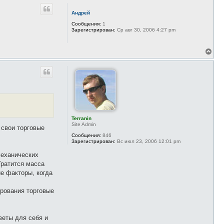
р
н
Андрей
у
т
Сообщения:
1
ь
Зарегистрирован:
Ср авг 30, 2006 4:27 pm
с
я
к
В
н
е
а
р
ч
н
а
у
л
т
у
ь
с
я
к
Terranin
н
Site Admin
 свои торговые
а
ч
Сообщения:
846
Зарегистрирован:
Вс июл 23, 2006 12:01 pm
а
л
механических
у
Тратится масса
е факторы, когда
ирования торговые
веты для себя и