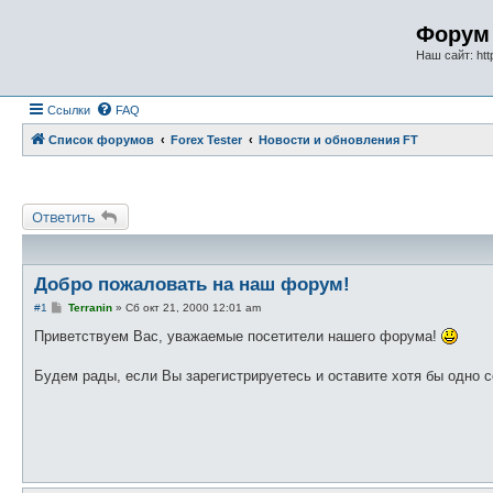
Форум 
Наш сайт: http
Ссылки
FAQ
Список форумов
Forex Tester
Новости и обновления FT
Ответить
Добро пожаловать на наш форум!
С
#1
Terranin
»
Сб окт 21, 2000 12:01 am
о
о
Приветствуем Вас, уважаемые посетители нашего форума!
б
щ
е
Будем рады, если Вы зарегистрируетесь и оставите хотя бы одно
н
и
е