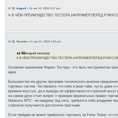
С
#2
Андрей
»
Ср авг 30, 2006 4:47 pm
о
о
А В ЧЁМ ПРЕИМУЩЕСТВО ТЕСТЕРА,НАПРИМЕР,ПЕРЕД РУМУС
б
щ
е
н
и
е
С
#3
Terranin
»
Чт авг 31, 2006 3:40 pm
о
о
б
Андрей писал(а):
щ
е
А В ЧЁМ ПРЕИМУЩЕСТВО ТЕСТЕРА,НАПРИМЕР,ПЕРЕД РУМУСО
н
и
е
Основное назначение Форекс Тестера - это быть инструментом тре
идеи.
Большинство же других программ технического анализа предназнач
торговых систем. Тестировать что-либо в реал-тайм, пусть даже и 
времени впустую, да и выводы об эффективности стратегий могут 
на самом деле стоит вопрос о проверке формальных правил торгов
Написать МТС - не каждому под силу, требуется либо владение яз
стратегии получаются достаточно простыми.
Если трейдер не может прибыльно торговать на Forex Tester, то с