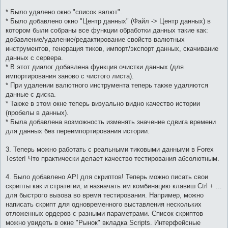
* Было удалено окно "список валют".
* Было добавлено окно "Центр данных" (Файл -> Центр данных) в
котором были собраны все функции обработки данных такие как:
добавление/удаление/редактирование свойств валютных
инструментов, генерация тиков, импорт/экспорт данных, скачивание
данных с сервера.
* В этот диалог добавлена функция очистки данных (для
импортирования заново с чистого листа).
* При удалении валютного инструмента теперь также удаляются
данные с диска.
* Также в этом окне теперь визуально видно качество истории
(пробелы в данных).
* Была добавлена возможность изменять значение сдвига времени
для данных без переимпортирования истории.
3. Теперь можно работать с реальными тиковыми данными в Forex
Tester! Что практически делает качество тестирования абсолютным.
4. Было добавлено API для скриптов! Теперь можно писать свои
скрипты как и стратегии, и назначать им комбинацию клавиш Ctrl + ...
для быстрого вызова во время тестирования. Например, можно
написать скрипт для одновременного выставления нескольких
отложенных ордеров с разными параметрами. Список скриптов
можно увидеть в окне "Рынок" вкладка Scripts. Интерфейсные