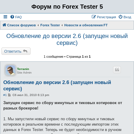
Форум по Forex Tester 5
FAQ
Регистрация
Вход
Список форумов
Forex Tester
Новости и обновления FT
Обновление до версии 2.6 (запущен новый
сервис)
Ответить
1 сообщение • Страница
1
из
1
Terranin
Site Admin
Обновление до версии 2.6 (запущен новый
сервис)
С
#1
Сб июл 31, 2010 6:13 pm
о
о
Запущен сервис по сбору минутных и тиковых котировок от
б
разных брокеров!
щ
е
н
1. Мы запустили новый сервис по сбору минутных и тиковых
и
е
котировок в реальном времени с последующим импортом этих
данных в Forex Tester. Теперь не будет необходимости в ручном