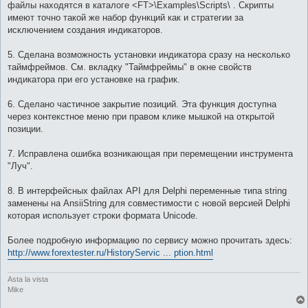
файлы находятся в каталоге <FT>\Examples\Scripts\ . Скрипты
имеют точно такой же набор функций как и стратегии за
исключением создания индикаторов.
5. Сделана возможность установки индикатора сразу на несколько
таймфреймов. См. вкладку "Таймфреймы" в окне свойств
индикатора при его установке на график.
6. Сделано частичное закрытие позиций. Эта функция доступна
через контекстное меню при правом клике мышкой на открытой
позиции.
7. Исправлена ошибка возникающая при перемещении инструмента
"Луч".
8. В интерфейсных файлах API для Delphi переменные типа string
заменены на AnsiiString для совместимости с новой версией Delphi
которая использует строки формата Unicode.
Более подробную информацию по сервису можно прочитать здесь:
http://www.forextester.ru/HistoryServic ... ption.html
Asta la vista
Mike