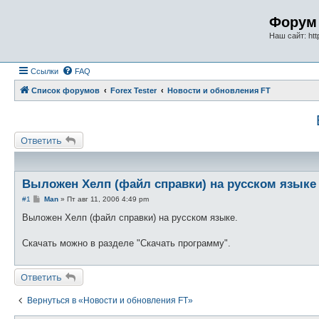
Форум 
Наш сайт: http
Ссылки
FAQ
Список форумов
Forex Tester
Новости и обновления FT
Ответить
Выложен Хелп (файл справки) на русском языке
С
#1
Man
»
Пт авг 11, 2006 4:49 pm
о
о
Выложен Хелп (файл справки) на русском языке.
б
щ
е
Скачать можно в разделе "Скачать программу".
н
и
е
Ответить
Вернуться в «Новости и обновления FT»