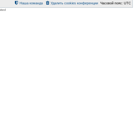
с
Наша команда
Удалить cookies конференции
Часовой пояс:
UTC
я
ited
к
н
а
ч
а
л
у