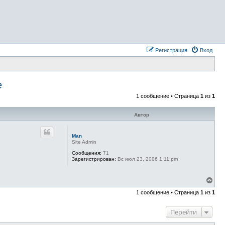
Регистрация
Вход
е
1 сообщение • Страница
1
из
1
Автор
Man
Site Admin
Сообщения:
71
Зарегистрирован:
Вс июл 23, 2006 1:11 pm
В
е
1 сообщение • Страница
1
из
1
р
н
у
Перейти
т
ь