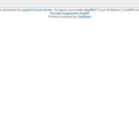
le developer by
support forum tricolor
,
Создано на основе
phpBB
® Forum Software © phpBB Lim
Русская поддержка phpBB
Premium addons by
SiteSplat