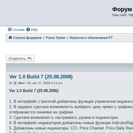
Форум 
Наш сайт: http
Ссылки
FAQ
Список форумов
Forex Tester
Новости и обновления FT
Ответить
Ver 1.0 Build 7 (25.08.2006)
С
#1
Man
»
Вс авг 27, 2006 6:14 pm
о
о
Ver 1.0 Build 7 (25.08.2006)
б
щ
е
1. В интерфейс стратегий добавлены функции управления индикато
н
2. В ордерах сделана возможность выбирать цену прямо с графика
и
е
отображаются линиями на графике.
3. Сделана возможность настраивать уровни в индикаторах.
4. В интерфейс индикаторов добавлены новые функции IndicatorDigi
5. Добавлены новые индикаторы: CCI, Price Channel, Price Daily Ran