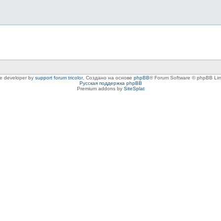
le developer by
support forum tricolor
,
Создано на основе
phpBB
® Forum Software © phpBB Lim
Русская поддержка phpBB
Premium addons by
SiteSplat