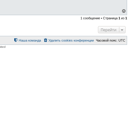
В
е
1 сообщение • Страница
1
из
1
р
н
у
Перейти
т
ь
с
Наша команда
Удалить cookies конференции
Часовой пояс:
UTC
я
ited
к
н
а
ч
а
л
у