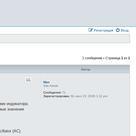
Регистрация
Вход
1 сообщение • Страница
1
из
1
Автор
Man
Site Admin
Сообщения:
71
Зарегистрирован:
Вс июл 23, 2006 1:11 pm
мме индикатора.
мые значения
llator (AC).