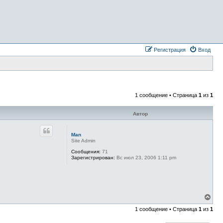
Регистрация
Вход
1 сообщение • Страница
1
из
1
Автор
Man
Site Admin
Сообщения:
71
Зарегистрирован:
Вс июл 23, 2006 1:11 pm
В
е
1 сообщение • Страница
1
из
1
р
н