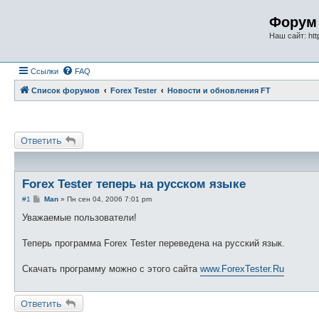
Форум 
Наш сайт: http
Ссылки
FAQ
Список форумов
Forex Tester
Новости и обновления FT
Ответить
Forex Tester теперь на русском языке
С
#1
Man
»
Пн сен 04, 2006 7:01 pm
о
о
Уважаемые пользователи!
б
щ
е
Теперь программа Forex Tester переведена на русский язык.
н
и
е
Скачать программу можно с этого сайта
www.ForexTester.Ru
Ответить