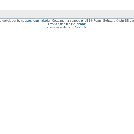
le developer by
support forum tricolor
,
Создано на основе
phpBB
® Forum Software © phpBB Lim
Русская поддержка phpBB
Premium addons by
SiteSplat