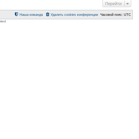
у
Перейти
т
ь
с
Наша команда
Удалить cookies конференции
Часовой пояс:
UTC
я
ited
к
н
а
ч
а
л
у