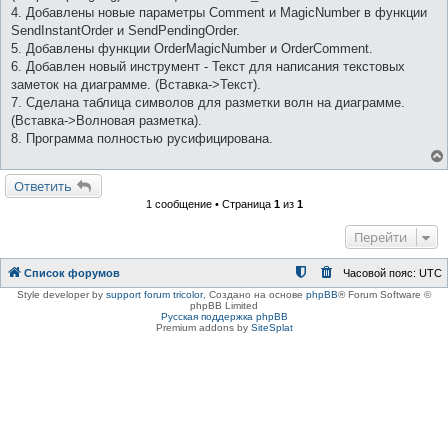
4. Добавлены новые параметры Comment и MagicNumber в функции
SendInstantOrder и SendPendingOrder.
5. Добавлены функции OrderMagicNumber и OrderComment.
6. Добавлен новый инструмент - Текст для написания текстовых
заметок на диаграмме. (Вставка->Текст).
7. Сделана таблица символов для разметки волн на диаграмме.
(Вставка->Волновая разметка).
8. Программа полностью русифицирована.
Ответить
1 сообщение • Страница
1
из
1
Перейти
Список форумов
Часовой пояс:
UTC
Style developer by
support forum tricolor
,
Создано на основе
phpBB
® Forum Software ©
phpBB Limited
Русская поддержка phpBB
Premium addons by
SiteSplat