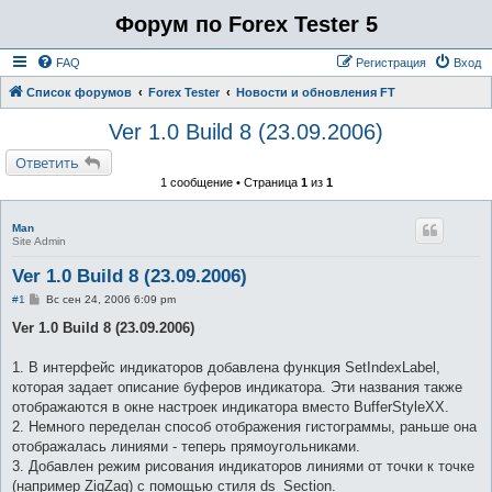
Форум по Forex Tester 5
FAQ
Регистрация
Вход
Список форумов
Forex Tester
Новости и обновления FT
Ver 1.0 Build 8 (23.09.2006)
Ответить
1 сообщение • Страница
1
из
1
Man
Site Admin
Ver 1.0 Build 8 (23.09.2006)
С
#1
Вс сен 24, 2006 6:09 pm
о
о
Ver 1.0 Build 8 (23.09.2006)
б
щ
е
1. В интерфейс индикаторов добавлена функция SetIndexLabel,
н
которая задает описание буферов индикатора. Эти названия также
и
е
отображаются в окне настроек индикатора вместо BufferStyleXX.
2. Немного переделан способ отображения гистограммы, раньше она
отображалась линиями - теперь прямоугольниками.
3. Добавлен режим рисования индикаторов линиями от точки к точке
(например ZigZag) с помощью стиля ds_Section.