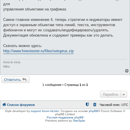
для
управления объектами на графиках
Самое главное изменение 4, теперь стратегии и индикаторы имеют
доступ к экранным объектам типа линий, текста, инструментов
фибоначчи и могут их создавать/модифицировать/удалять.
Документация обновлена и содержит примеры как это делать.
Скачать можно здесь:
http://www.forextester.ru/files/setuprus.zip
Asta la vista
Mike
Ответить
1 сообщение • Страница
1
из
1
Перейти
Список форумов
Часовой пояс:
UTC
Style developer by
support forum tricolor
,
Создано на основе
phpBB
® Forum Software ©
phpBB Limited
Русская поддержка phpBB
Premium addons by
SiteSplat