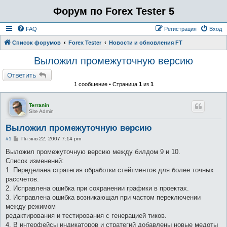
Форум по Forex Tester 5
FAQ
Регистрация
Вход
Список форумов
Forex Tester
Новости и обновления FT
Выложил промежуточную версию
Ответить
1 сообщение • Страница
1
из
1
Terranin
Site Admin
Выложил промежуточную версию
С
#1
Пн янв 22, 2007 7:14 pm
о
о
Выложил промежуточную версию между билдом 9 и 10.
б
Список изменений:
щ
е
1. Переделана стратегия обработки стейтментов для более точных
н
рассчетов.
и
е
2. Исправлена ошибка при сохранении графики в проектах.
3. Исправлена ошибка возникающая при частом переключении
между режимом
редактирования и тестирования с генерацией тиков.
4. В интерфейсы индикаторов и стратегий добавлены новые медоты