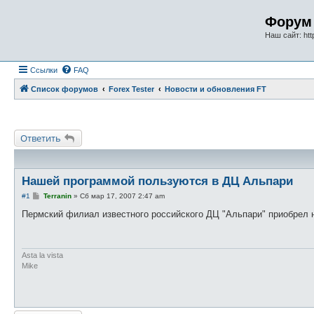
Форум 
Наш сайт: http
Ссылки
FAQ
Список форумов
Forex Tester
Новости и обновления FT
Ответить
Нашей программой пользуются в ДЦ Альпари
С
#1
Terranin
»
Сб мар 17, 2007 2:47 am
о
о
Пермский филиал известного российского ДЦ "Альпари" приобрел н
б
щ
е
н
и
Asta la vista
е
Mike