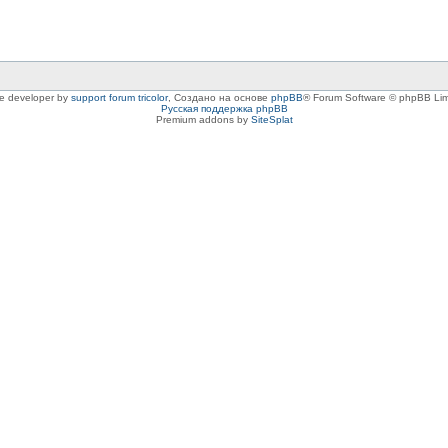
le developer by
support forum tricolor
,
Создано на основе
phpBB
® Forum Software © phpBB Lim
Русская поддержка phpBB
Premium addons by
SiteSplat