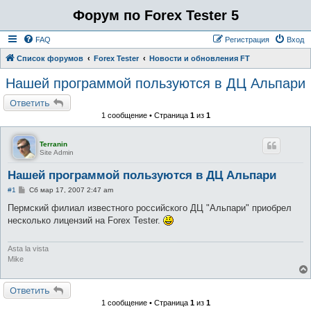
Форум по Forex Tester 5
FAQ
Регистрация
Вход
Список форумов
Forex Tester
Новости и обновления FT
Нашей программой пользуются в ДЦ Альпари
Ответить
1 сообщение • Страница
1
из
1
Terranin
Site Admin
Нашей программой пользуются в ДЦ Альпари
С
#1
Сб мар 17, 2007 2:47 am
о
о
Пермский филиал известного российского ДЦ "Альпари" приобрел
б
несколько лицензий на Forex Tester.
щ
е
н
и
Asta la vista
е
Mike
Ответить
1 сообщение • Страница
1
из
1