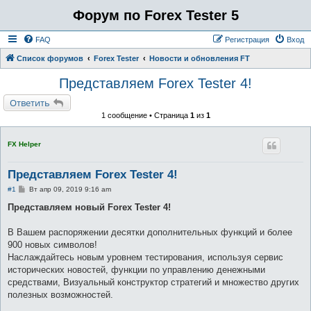
Форум по Forex Tester 5
FAQ
Регистрация
Вход
Список форумов
Forex Tester
Новости и обновления FT
Представляем Forex Tester 4!
Ответить
1 сообщение • Страница
1
из
1
FX Helper
Представляем Forex Tester 4!
С
#1
Вт апр 09, 2019 9:16 am
о
о
Представляем новый Forex Tester 4!
б
щ
е
В Вашем распоряжении десятки дополнительных функций и более
н
900 новых символов!
и
е
Наслаждайтесь новым уровнем тестирования, используя сервис
исторических новостей, функции по управлению денежными
средствами, Визуальный конструктор стратегий и множество других
полезных возможностей.