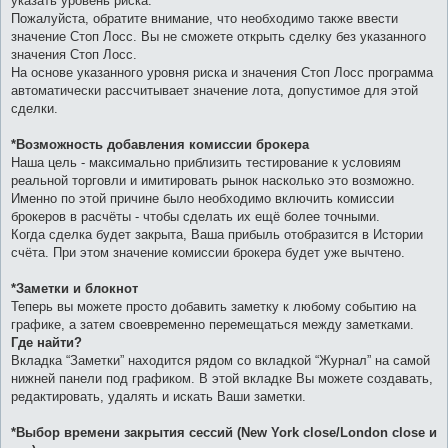
указать уровень риска.
Пожалуйста, обратите внимание, что необходимо также ввести
значение Стоп Лосс. Вы не сможете открыть сделку без указанного
значения Стоп Лосс.
На основе указанного уровня риска и значения Стоп Лосс программа
автоматически рассчитывает значение лота, допустимое для этой
сделки.
*Возможность добавления комиссии брокера
Наша цель - максимально приблизить тестирование к условиям
реальной торговли и имитировать рынок насколько это возможно.
Именно по этой причине было необходимо включить комиссии
брокеров в расчёты - чтобы сделать их ещё более точными.
Когда сделка будет закрыта, Ваша прибыль отобразится в Истории
счёта. При этом значение комиссии брокера будет уже вычтено.
*Заметки и блокнот
Теперь вы можете просто добавить заметку к любому событию на
графике, а затем своевременно перемещаться между заметками.
Где найти?
Вкладка “Заметки” находится рядом со вкладкой “Журнал” на самой
нижней панели под графиком. В этой вкладке Вы можете создавать,
редактировать, удалять и искать Ваши заметки.
*Выбор времени закрытия сессий (New York close/London close и