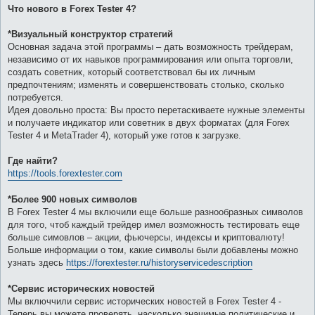
Что нового в Forex Tester 4?
*Визуальный конструктор стратегий
Основная задача этой программы – дать возможность трейдерам,
независимо от их навыков программирования или опыта торговли,
создать советник, который соответствовал бы их личным
предпочтениям; изменять и совершенствовать столько, сколько
потребуется.
Идея довольно проста: Вы просто перетаскиваете нужные элементы
и получаете индикатор или советник в двух форматах (для Forex
Tester 4 и MetaTrader 4), который уже готов к загрузке.
Где найти?
https://tools.forextester.com
*Более 900 новых символов
В Forex Tester 4 мы включили еще больше разнообразных символов
для того, чтоб каждый трейдер имел возможность тестировать еще
больше симовлов – акции, фьючерсы, индексы и криптовалюту!
Больше информации о том, какие символы были добавлены можно
узнать здесь
https://forextester.ru/historyservicedescription
*Сервис исторических новостей
Мы включчили сервис исторических новостей в Forex Tester 4 -
Теперь вы можете проверять, насколько значимые политические и