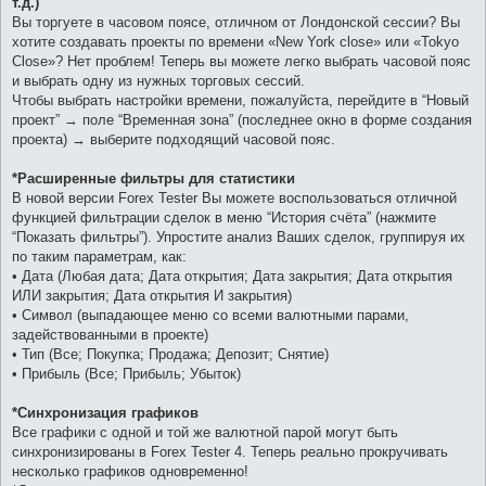
т.д.)
Вы торгуете в часовом поясе, отличном от Лондонской сессии? Вы
хотите создавать проекты по времени «New York close» или «Tokyo
Close»? Нет проблем! Теперь вы можете легко выбрать часовой пояс
и выбрать одну из нужных торговых сессий.
Чтобы выбрать настройки времени, пожалуйста, перейдите в “Новый
проект” → поле “Временная зона” (последнее окно в форме создания
проекта) → выберите подходящий часовой пояс.
*Расширенные фильтры для статистики
В новой версии Forex Tester Вы можете воспользоваться отличной
функцией фильтрации сделок в меню “История счёта” (нажмите
“Показать фильтры”). Упростите анализ Ваших сделок, группируя их
по таким параметрам, как:
• Дата (Любая дата; Дата открытия; Дата закрытия; Дата открытия
ИЛИ закрытия; Дата открытия И закрытия)
• Символ (выпадающее меню со всеми валютными парами,
задействованными в проекте)
• Тип (Все; Покупка; Продажа; Депозит; Снятие)
• Прибыль (Все; Прибыль; Убыток)
*Синхронизация графиков
Все графики с одной и той же валютной парой могут быть
синхронизированы в Forex Tester 4. Теперь реально прокручивать
несколько графиков одновременно!