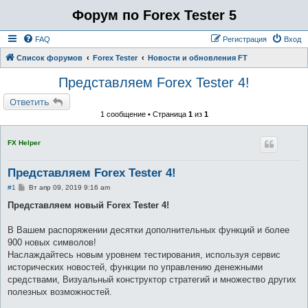
Форум по Forex Tester 5
FAQ
Регистрация
Вход
Список форумов
Forex Tester
Новости и обновления FT
Представляем Forex Tester 4!
Ответить
1 сообщение • Страница
1
из
1
FX Helper
Представляем Forex Tester 4!
С
#1
Вт апр 09, 2019 9:16 am
о
о
Представляем новый Forex Tester 4!
б
щ
е
В Вашем распоряжении десятки дополнительных функций и более
н
900 новых символов!
и
е
Наслаждайтесь новым уровнем тестирования, используя сервис
исторических новостей, функции по управлению денежными
средствами, Визуальный конструктор стратегий и множество других
полезных возможностей.