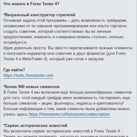
Что нового в Forex Tester 4?
*Визуальный конструктор стратегий
Основная задача этой программы – дать возможность трейдерам,
независимо от их навыков программирования или опыта торговли,
создать советник, который соответствовал бы их личным
предпочтениям; изменять и совершенствовать столько, сколько
потребуется.
Идея довольно проста: Вы просто перетаскиваете нужные элементы
и получаете индикатор или советник в двух форматах (для Forex
Tester 4 и MetaTrader 4), который уже готов к загрузке.
Где найти?
https://tools.forextester.com
*Более 900 новых символов
В Forex Tester 4 мы включили еще больше разнообразных символов
для того, чтоб каждый трейдер имел возможность тестировать еще
больше симовлов – акции, фьючерсы, индексы и криптовалюту!
Больше информации о том, какие символы были добавлены можно
узнать здесь
https://forextester.ru/historyservicedescription
*Сервис исторических новостей
Мы включчили сервис исторических новостей в Forex Tester 4 -
Теперь вы можете проверять, насколько значимые политические и