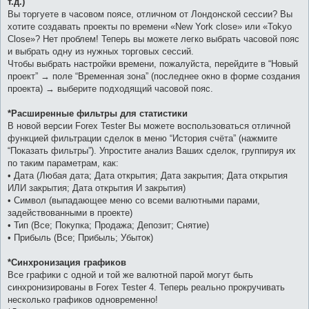
т.д.)
Вы торгуете в часовом поясе, отличном от Лондонской сессии? Вы
хотите создавать проекты по времени «New York close» или «Tokyo
Close»? Нет проблем! Теперь вы можете легко выбрать часовой пояс
и выбрать одну из нужных торговых сессий.
Чтобы выбрать настройки времени, пожалуйста, перейдите в “Новый
проект” → поле “Временная зона” (последнее окно в форме создания
проекта) → выберите подходящий часовой пояс.
*Расширенные фильтры для статистики
В новой версии Forex Tester Вы можете воспользоваться отличной
функцией фильтрации сделок в меню “История счёта” (нажмите
“Показать фильтры”). Упростите анализ Ваших сделок, группируя их
по таким параметрам, как:
• Дата (Любая дата; Дата открытия; Дата закрытия; Дата открытия
ИЛИ закрытия; Дата открытия И закрытия)
• Символ (выпадающее меню со всеми валютными парами,
задействованными в проекте)
• Тип (Все; Покупка; Продажа; Депозит; Снятие)
• Прибыль (Все; Прибыль; Убыток)
*Синхронизация графиков
Все графики с одной и той же валютной парой могут быть
синхронизированы в Forex Tester 4. Теперь реально прокручивать
несколько графиков одновременно!