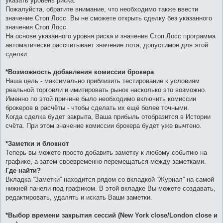
указать уровень риска.
Пожалуйста, обратите внимание, что необходимо также ввести
значение Стоп Лосс. Вы не сможете открыть сделку без указанного
значения Стоп Лосс.
На основе указанного уровня риска и значения Стоп Лосс программа
автоматически рассчитывает значение лота, допустимое для этой
сделки.
*Возможность добавления комиссии брокера
Наша цель - максимально приблизить тестирование к условиям
реальной торговли и имитировать рынок насколько это возможно.
Именно по этой причине было необходимо включить комиссии
брокеров в расчёты - чтобы сделать их ещё более точными.
Когда сделка будет закрыта, Ваша прибыль отобразится в Истории
счёта. При этом значение комиссии брокера будет уже вычтено.
*Заметки и блокнот
Теперь вы можете просто добавить заметку к любому событию на
графике, а затем своевременно перемещаться между заметками.
Где найти?
Вкладка “Заметки” находится рядом со вкладкой “Журнал” на самой
нижней панели под графиком. В этой вкладке Вы можете создавать,
редактировать, удалять и искать Ваши заметки.
*Выбор времени закрытия сессий (New York close/London close и