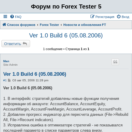
Форум по Forex Tester 5
FAQ
Регистрация
Вход
Список форумов
Forex Tester
Новости и обновления FT
Ver 1.0 Build 6 (05.08.2006)
Ответить
1 сообщение • Страница
1
из
1
Man
Site Admin
Ver 1.0 Build 6 (05.08.2006)
С
#1
Сб авг 05, 2006 11:28 pm
о
о
Ver 1.0 Build 6 (05.08.2006)
б
щ
е
1. В интерфейс стратегий добавлены новые функции получения
н
информации об аккаунте: AccountBalance, AccountEquity,
и
е
AccountMargin, AccountFreeMargin, AccountLeverage, AccountProfit.
2. Добавлен прогресс индикатор для пересчета данных (File->Rebuild
All, File->Recount indicators).
3. Исправлена ошибка в оптимизаторе стратегий - не показывался
последний параметр в списке параметров слева внизу.