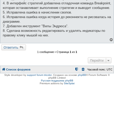
4. В интерфейс стратегий добавлена отладочная команда Breakpoint,
которая останавливает выполнение стратегии и выводит сообщение.
5. Исправлена ошибка в начислении свопов.
6. Исправлена ошибка когда история до реконнекта не рисовалась на
диаграмме.
7. Добавлен инструмент "Вилы Эндрюса".
8. Сделана возможность редактировать и удалять индикаторы по
правому клику мышой на них.
Ответить
1 сообщение • Страница
1
из
1
Перейти
Список форумов
Часовой пояс:
UTC
Style developer by
support forum tricolor
,
Создано на основе
phpBB
® Forum Software ©
phpBB Limited
Русская поддержка phpBB
Premium addons by
SiteSplat