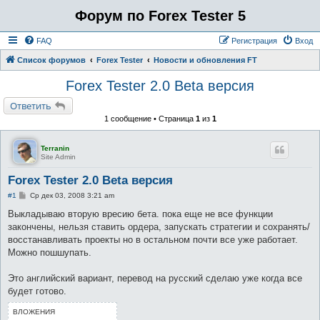
Форум по Forex Tester 5
FAQ
Регистрация
Вход
Список форумов
Forex Tester
Новости и обновления FT
Forex Tester 2.0 Beta версия
Ответить
1 сообщение • Страница
1
из
1
Terranin
Site Admin
Forex Tester 2.0 Beta версия
С
#1
Ср дек 03, 2008 3:21 am
о
о
Выкладываю вторую вресию бета. пока еще не все функции
б
закончены, нельзя ставить ордера, запускать стратегии и сохранять/
щ
е
восстанавливать проекты но в остальном почти все уже работает.
н
Можно пошшупать.
и
е
Это английский вариант, перевод на русский сделаю уже когда все
будет готово.
ВЛОЖЕНИЯ