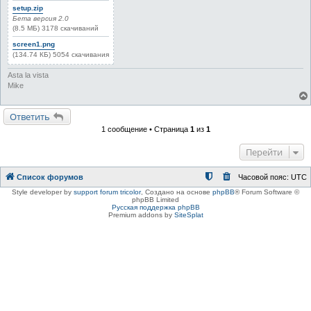
setup.zip
Бета версия 2.0
(8.5 МБ) 3178 скачиваний
screen1.png
(134.74 КБ) 5054 скачивания
Asta la vista
Mike
Ответить
1 сообщение • Страница
1
из
1
Перейти
Список форумов
Часовой пояс:
UTC
Style developer by
support forum tricolor
,
Создано на основе
phpBB
® Forum Software ©
phpBB Limited
Русская поддержка phpBB
Premium addons by
SiteSplat