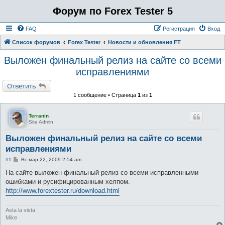
Форум по Forex Tester 5
FAQ
Регистрация
Вход
Список форумов
Forex Tester
Новости и обновления FT
Выложен финальный релиз на сайте со всеми
исправлениями
Ответить
1 сообщение • Страница
1
из
1
Terranin
Site Admin
Выложен финальный релиз на сайте со всеми
исправлениями
С
#1
Вс мар 22, 2009 2:54 am
о
о
На сайте выложен финальный релиз со всеми исправленными
б
ошибками и русифицированным хелпом.
щ
е
http://www.forextester.ru/download.html
н
и
е
Asta la vista
Mike