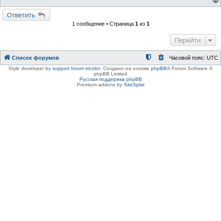
Ответить
1 сообщение • Страница
1
из
1
Перейти
Список форумов
Часовой пояс:
UTC
Style developer by
support forum tricolor
,
Создано на основе
phpBB
® Forum Software ©
phpBB Limited
Русская поддержка phpBB
Premium addons by
SiteSplat