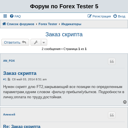
Форум по Forex Tester 5
FAQ
Регистрация
Вход
Список форумов
Forex Tester
Индикаторы
Заказ скрипта
Ответить
2 сообщения • Страница
1
из
1
AN_FOX
Заказ скрипта
С
#1
Сб май 03, 2014 8:51 am
о
о
Нужен скрипт длю FT2,закрывающий все позиции по определенным
б
параметрам,одним словом -фильтр прибыли/убытков. Подробности в
щ
е
личку,оплата по труду,достойная.
н
и
е
Алексей
Re: Заказ скрипта