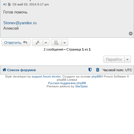
С
#2
Сб май 03, 2014 6:17 pm
о
о
Готов помочь
б
щ
е
Stonev@yandex.ru
н
Алексей
и
е
Ответить
2 сообщения • Страница
1
из
1
Перейти
Список форумов
Часовой пояс:
UTC
Style developer by
support forum tricolor
,
Создано на основе
phpBB
® Forum Software ©
phpBB Limited
Русская поддержка phpBB
Premium addons by
SiteSplat