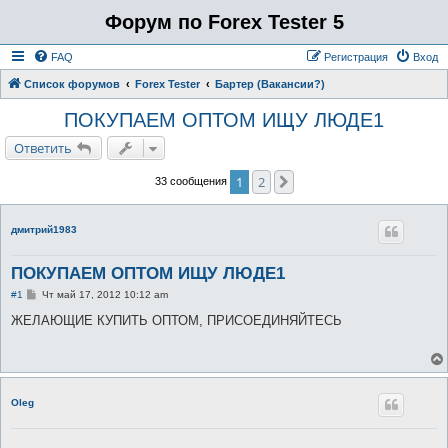
Форум по Forex Tester 5
FAQ
Регистрация
Вход
Список форумов
Forex Tester
Бартер (Вакансии?)
ПОКУПАЕМ ОПТОМ ИЩУ ЛЮДЕ1
Ответить
1
2
След.
33 сообщения
дмитрий1983
ПОКУПАЕМ ОПТОМ ИЩУ ЛЮДЕ1
С
#1
Чт май 17, 2012 10:12 am
о
о
ЖЕЛАЮЩИЕ КУПИТЬ ОПТОМ, ПРИСОЕДИНЯЙТЕСЬ
б
щ
е
н
и
е
Oleg