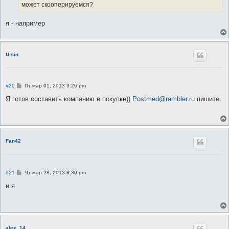
может скооперируемся?
я - например
U-sin
С
#20
Пт мар 01, 2013 3:26 pm
о
о
Я готов составить компанию в покупке))
Postmed@rambler.ru
пишите
б
щ
е
н
и
е
Fan42
С
#21
Чт мар 28, 2013 8:30 pm
о
о
и я
б
щ
е
н
и
е
alex_14