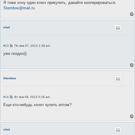
о
Я тоже хочу один ключ прикупить, давайте кооперироваться.
б
Stembox@mail.ru
щ
е
н
и
е
vlad
С
#13
Пн янв 07, 2013 1:39 pm
о
о
уже поздно))
б
щ
е
н
и
е
Stembox
С
#14
Вт янв 08, 2013 5:18 am
о
о
Еще кто-нибудь хочет купить оптом?
б
щ
е
н
и
е
vlad