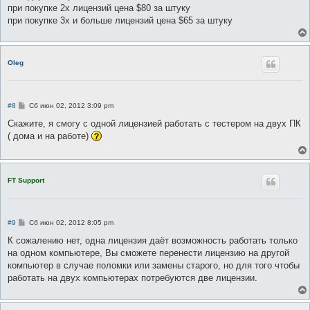
б
при покупке 2х лицензий цена $80 за штуку
щ
е
при покупке 3х и больше лицензий цена $65 за штуку
н
и
е
Oleg
С
#8
Сб июн 02, 2012 3:09 pm
о
о
Скажите, я смогу с одной лицензией работать с тестером на двух ПК
б
( дома и на работе)
щ
е
н
и
е
FT Support
С
#9
Сб июн 02, 2012 8:05 pm
о
о
К сожалению нет, одна лицензия даёт возможность работать только
б
на одном компьютере, Вы сможете перенести лицензию на другой
щ
е
компьютер в случае поломки или замены старого, но для того чтобы
н
работать на двух компьютерах потребуются две лицензии.
и
е