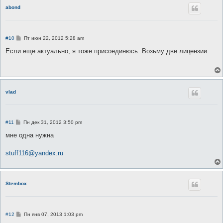
abond
С
#10
Пт июн 22, 2012 5:28 am
о
о
Если еще актуально, я тоже присоединюсь. Возьму две лицензии.
б
щ
е
н
и
е
vlad
С
#11
Пн дек 31, 2012 3:50 pm
о
о
мне одна нужна
б
щ
е
stuff116@yandex.ru
н
и
е
Stembox
С
#12
Пн янв 07, 2013 1:03 pm
о