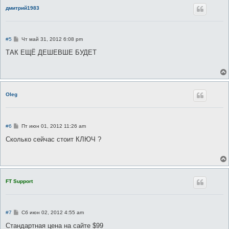
е
дмитрий1983
С
#5
Чт май 31, 2012 6:08 pm
о
о
ТАК ЕЩЁ ДЕШЕВШЕ БУДЕТ
б
щ
е
н
и
е
Oleg
С
#6
Пт июн 01, 2012 11:26 am
о
о
Сколько сейчас стоит КЛЮЧ ?
б
щ
е
н
и
е
FT Support
С
#7
Сб июн 02, 2012 4:55 am
о
о
Стандартная цена на сайте $99