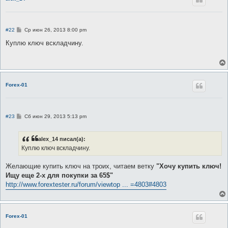
С
#22
Ср июн 26, 2013 8:00 pm
о
о
Куплю ключ вскладчину.
б
щ
е
н
и
е
Forex-01
С
#23
Сб июн 29, 2013 5:13 pm
о
о
б
alex_14 писал(а):
щ
е
Куплю ключ вскладчину.
н
и
е
Желающие купить ключ на троих, читаем ветку
"Хочу купить ключ!
Ищу еще 2-х для покупки за 65$"
http://www.forextester.ru/forum/viewtop ... =4803#4803
Forex-01