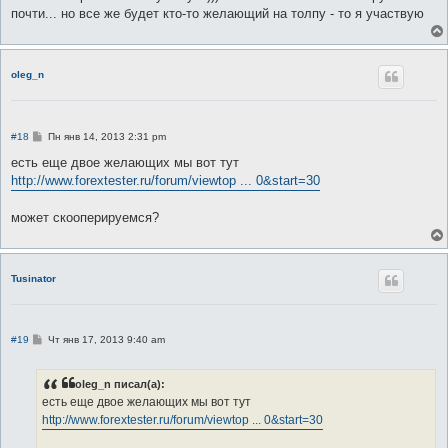
н
почти... но все же будет кто-то желающий на толпу - то я участвую
и
е
oleg_n
С
#18
Пн янв 14, 2013 2:31 pm
о
о
есть еще двое желающих мы вот тут
б
http://www.forextester.ru/forum/viewtop ... 0&start=30
щ
е
н
может скооперируемся?
и
е
Tusinator
С
#19
Чт янв 17, 2013 9:40 am
о
о
б
oleg_n писал(а):
щ
е
есть еще двое желающих мы вот тут
н
http://www.forextester.ru/forum/viewtop ... 0&start=30
и
е