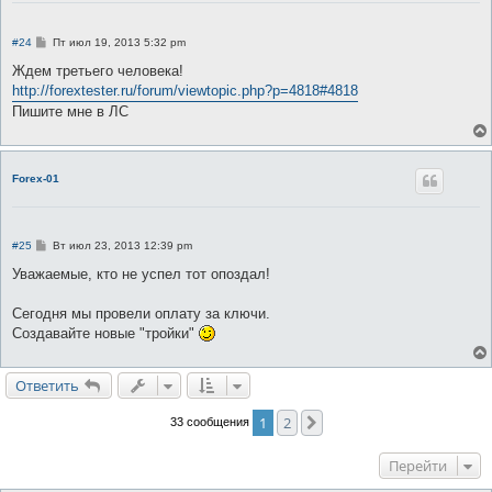
С
#24
Пт июл 19, 2013 5:32 pm
о
о
Ждем третьего человека!
б
http://forextester.ru/forum/viewtopic.php?p=4818#4818
щ
е
Пишите мне в ЛС
н
и
е
Forex-01
С
#25
Вт июл 23, 2013 12:39 pm
о
о
Уважаемые, кто не успел тот опоздал!
б
щ
е
Сегодня мы провели оплату за ключи.
н
Создавайте новые "тройки"
и
е
Ответить
1
2
След.
33 сообщения
Перейти