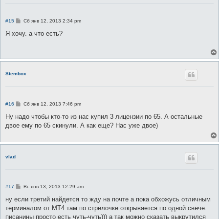
С
#15
Сб янв 12, 2013 2:34 pm
о
о
Я хочу. а что есть?
б
щ
е
н
и
е
Stembox
С
#16
Сб янв 12, 2013 7:46 pm
о
о
Ну надо чтобы кто-то из нас купил 3 лицензии по 65. А остальные
б
двое ему по 65 скинули. А как еще? Нас уже двое)
щ
е
н
и
е
vlad
С
#17
Вс янв 13, 2013 12:29 am
о
о
ну если третий найдется то жду на почте а пока обхожусь отличным
б
терминалом от МТ4 там по стрелочке открывается по одной свече.
щ
е
писанины просто есть чуть-чуть))) а так можно сказать выкрутился