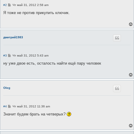
С
#2
Чт май 31, 2012 2:58 am
о
о
Я тоже не против прикупить ключик.
б
щ
е
н
и
е
дмитрий1983
С
#3
Чт май 31, 2012 5:43 am
о
о
ну уже двое есть, осталость найти ещё пару человек
б
щ
е
н
и
е
Oleg
С
#4
Чт май 31, 2012 11:36 am
о
о
Значит будем брать на четверых?
б
щ
е
н
и