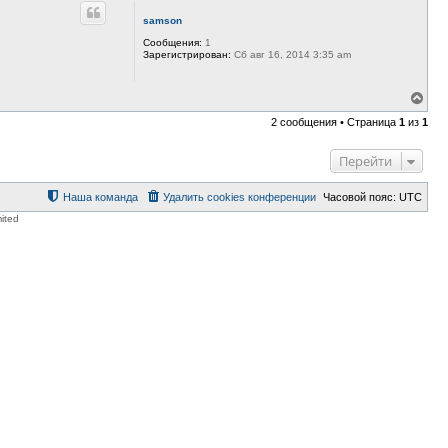
н
samson
у
т
Сообщения:
1
ь
Зарегистрирован:
Сб авг 16, 2014 3:35 am
с
я
к
В
н
е
2 сообщения • Страница
1
из
1
а
р
ч
н
а
у
Перейти
л
т
у
ь
с
Наша команда
Удалить cookies конференции
Часовой пояс:
UTC
я
ited
к
н
а
ч
а
л
у