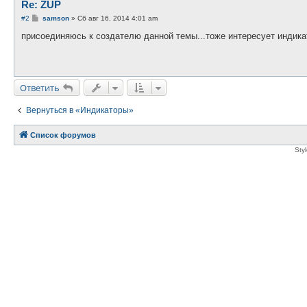
Re: ZUP
С
#2
samson
»
Сб авг 16, 2014 4:01 am
о
о
присоединяюсь к создателю данной темы...тоже интересует индика
б
щ
е
н
и
е
Ответить
Вернуться в «Индикаторы»
Список форумов
Sty