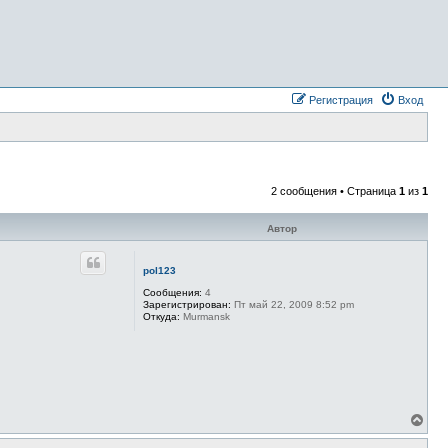
Регистрация
Вход
2 сообщения • Страница
1
из
1
Автор
pol123
Сообщения:
4
Зарегистрирован:
Пт май 22, 2009 8:52 pm
Откуда:
Murmansk
В
е
р