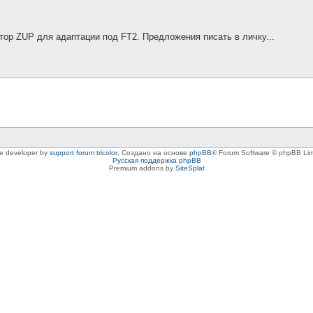
тор ZUP для адаптации под FT2. Предложения писать в личку...
le developer by
support forum tricolor
,
Создано на основе
phpBB
® Forum Software © phpBB Lim
Русская поддержка phpBB
Premium addons by
SiteSplat