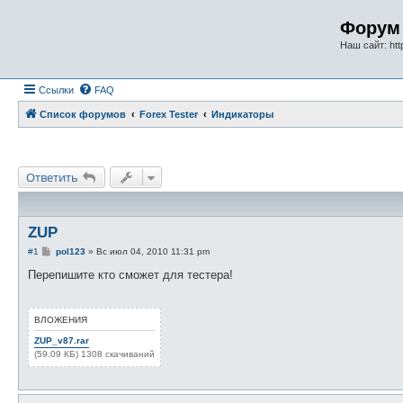
Форум 
Наш сайт: http
Ссылки
FAQ
Список форумов
Forex Tester
Индикаторы
Ответить
ZUP
С
#1
pol123
»
Вс июл 04, 2010 11:31 pm
о
о
Перепишите кто сможет для тестера!
б
щ
е
н
ВЛОЖЕНИЯ
и
е
ZUP_v87.rar
(59.09 КБ) 1308 скачиваний