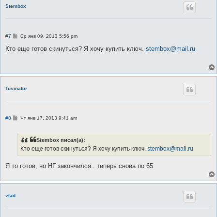
Stembox
С
#7
Ср янв 09, 2013 5:56 pm
о
о
Кто еще готов скинуться? Я хочу купить ключ.
stembox@mail.ru
б
щ
е
н
и
е
Tusinator
С
#8
Чт янв 17, 2013 9:41 am
о
о
б
Stembox писал(а):
щ
е
Кто еще готов скинуться? Я хочу купить ключ.
stembox@mail.ru
н
и
е
Я то готов, но НГ закончился.. теперь снова по 65
vlad