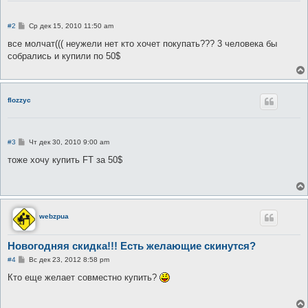
С
#2
Ср дек 15, 2010 11:50 am
о
о
все молчат((( неужели нет кто хочет покупать??? 3 человека бы
б
собрались и купили по 50$
щ
е
н
и
е
flozzyc
С
#3
Чт дек 30, 2010 9:00 am
о
о
тоже хочу купить FT за 50$
б
щ
е
н
и
е
webzpua
Новогодняя скидка!!! Есть желающие скинутся?
С
#4
Вс дек 23, 2012 8:58 pm
о
о
Кто еще желает совместно купить?
б
щ
е