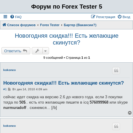
Форум по Forex Tester 5
FAQ
Регистрация
Вход
Список форумов
Forex Tester
Бартер (Вакансии?)
Новогодняя скидка!!! Есть желающие
скинутся?
Ответить
9 сообщений • Страница
1
из
1
kokoneo
Новогодняя скидка!!! Есть желающие скинутся?
С
#1
Вт дек 14, 2010 4:09 am
о
о
сейчас идет скидка на версию 2.6 до нового года. если 3 покупки
б
тогда по
50$
.. есть кто желающие пишите в icq
576099968
или skype
щ
е
nurmuradoff
. скинемся... [/b]
н
и
е
kokoneo