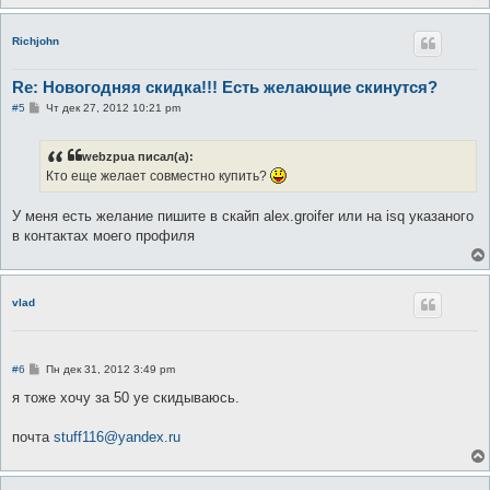
н
и
е
Richjohn
Re: Новогодняя скидка!!! Есть желающие скинутся?
С
#5
Чт дек 27, 2012 10:21 pm
о
о
б
webzpua писал(а):
щ
е
Кто еще желает совместно купить?
н
и
е
У меня есть желание пишите в скайп alex.groifer или на isq указаного
в контактах моего профиля
vlad
С
#6
Пн дек 31, 2012 3:49 pm
о
о
я тоже хочу за 50 уе скидываюсь.
б
щ
е
почта
stuff116@yandex.ru
н
и
е