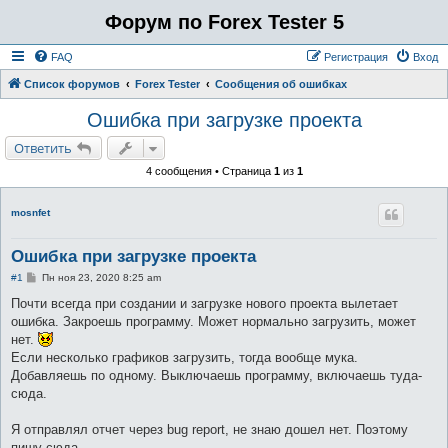
Форум по Forex Tester 5
FAQ
Регистрация
Вход
Список форумов
Forex Tester
Сообщения об ошибках
Ошибка при загрузке проекта
Ответить
4 сообщения • Страница
1
из
1
mosnfet
Ошибка при загрузке проекта
С
#1
Пн ноя 23, 2020 8:25 am
о
о
Почти всегда при создании и загрузке нового проекта вылетает
б
ошибка. Закроешь программу. Может нормально загрузить, может
щ
е
нет.
н
Если несколько графиков загрузить, тогда вообще мука.
и
е
Добавляешь по одному. Выключаешь программу, включаешь туда-
сюда.
Я отправлял отчет через bug report, не знаю дошел нет. Поэтому
пишу сюда.