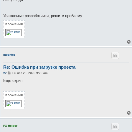
Уважаемые разработчики, решите проблему.
ВЛОЖЕНИЯ
mosnfet
Re: Ошибка при загрузке проекта
С
#2
Пн ноя 23, 2020 9:20 am
о
о
Еще скрин
б
щ
е
н
ВЛОЖЕНИЯ
и
е
FX Helper