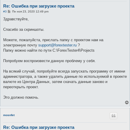
Re: Ошибка при загрузке проекта
С
#3
Пн ноя 23, 2020 12:49 pm
о
о
Здравствуйте,
б
щ
е
Спасибо за скриншоты.
н
и
е
Можете, пожалуйста, прислать папку с проектом нам на
электронную почту
support@forextester.ru
?
Папку можно найти по пути C:\ForexTester4\Projects
Попробуем воспроизвести данную проблему у себя.
На всякий случай, попробуйте всегда запускать программу от имени
администратора, а также удалить данные по используемой в проекте
валюте из Центра Данных, затем скачать данные заново и
переоткрыть проект.
Это должно помочь.
mosnfet
Re: Ошибка при загрузке проекта