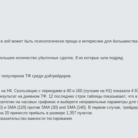
 в
год
может быть психологически проще и интереснее для большинства
ольшое количество убыточных сделок, 8 из которых шли подряд.
м популярном ТФ среди дэйтрейдеров.
на H4. Скользящие с периодами в 60 и 160 (лучшие на H1) показали 4 87
й результат на дневном ТФ. 12 последних строк таблицы показывают, что 
тратегию на часовых графиках и выберете неправильные параметры для
 и SMA (120) против SMA (30) and SMA (140). В первом случае, трейдер
на 20 принесло прибыль в размере 1,357 пунктов.
оказательство важности тестирования.