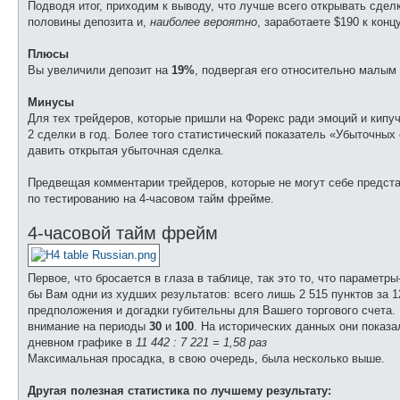
Подводя итог, приходим к выводу, что лучше всего открывать сдел
половины депозита и,
наиболее вероятно
, заработаете $190 к конц
Плюсы
Вы увеличили депозит на
19%
, подвергая его относительно малым
Минусы
Для тех трейдеров, которые пришли на Форекс ради эмоций и кипуч
2 сделки в год. Более того статистический показатель «Убыточных 
давить открытая убыточная сделка.
Предвещая комментарии трейдеров, которые не могут себе представи
по тестированию на 4-часовом тайм фрейме.
4-часовой тайм фрейм
Первое, что бросается в глаза в таблице, так это то, что параметр
бы Вам одни из худших результатов: всего лишь 2 515 пунктов за 1
предположения и догадки губительны для Вашего торгового счета.
внимание на периоды
30
и
100
. На исторических данных они показал
дневном графике в
11 442 : 7 221 = 1,58 раз
Максимальная просадка, в свою очередь, была несколько выше.
Другая полезная статистика по лучшему результату: