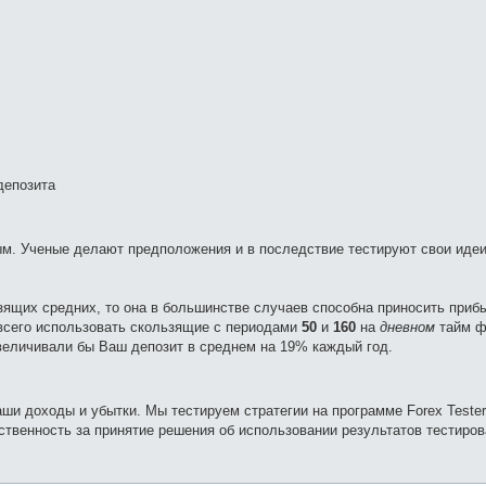
депозита
ным. Ученые делают предположения и в последствие тестируют свои иде
ьзящих средних, то она в большинстве случаев способна приносить приб
 всего использовать скользящие с периодами
50
и
160
на
дневном
тайм ф
увеличивали бы Ваш депозит в среднем на 19% каждый год.
 Ваши доходы и убытки. Мы тестируем стратегии на программе Forex Teste
ственность за принятие решения об использовании результатов тестиров