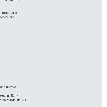
ляется даже
ожить его.
улся против
 месяц. Если
се во внимание мы