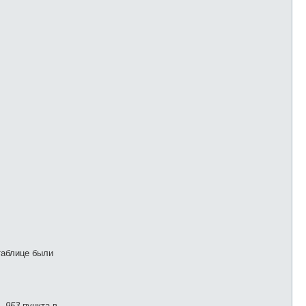
таблице были
м,
953
пункта в