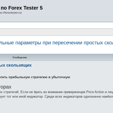
по Forex Tester 5
s://forextester.ru/
ьные параметры при пересечении простых ск
Сообщение
ых скользящих
атить прибыльную стратегию в убыточную
торах
стратегий. Если не брать во внимание приверженцев Price Action и л
зует тот или иной индикатор. Среди всех индикаторов однозначно наибо