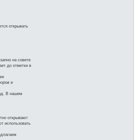
ется открывать
запно на совете
ает до отметки в
ее
торов
и
од. В нашем
отно открывают
ют использовать
едлагаем