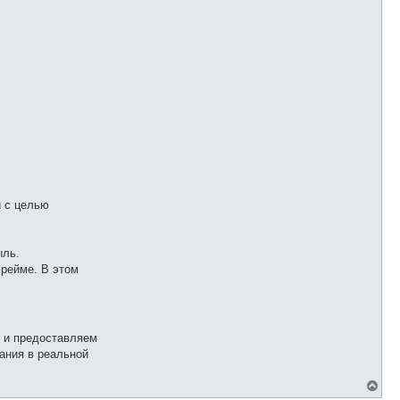
и с целью
ыль.
рейме. В этом
r и предоставляем
ания в реальной
В
е