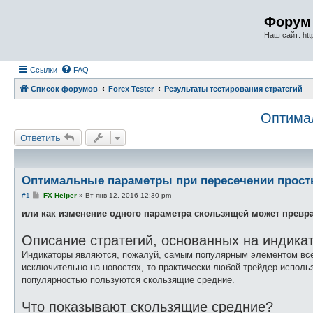
Форум 
Наш сайт: http
Ссылки
FAQ
Список форумов
Forex Tester
Результаты тестирования стратегий
Оптимал
Ответить
Оптимальные параметры при пересечении прост
С
#1
FX Helper
»
Вт янв 12, 2016 12:30 pm
о
о
или как изменение одного параметра скользящей может превр
б
щ
Описание стратегий, основанных на индика
е
н
Индикаторы являются, пожалуй, самым популярным элементом всех 
и
е
исключительно на новостях, то практически любой трейдер исполь
популярностью пользуются скользящие средние.
Что показывают скользящие средние?