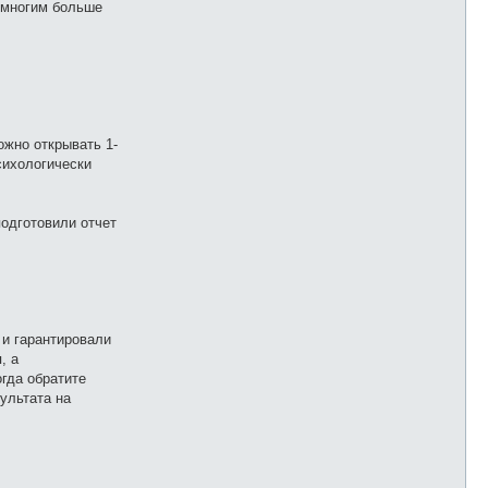
немногим больше
ожно открывать 1-
психологически
подготовили отчет
 и гарантировали
, а
гда обратите
зультата на