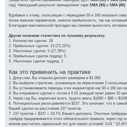
год). Наихудший результат принадлежит паре
SMA (40)
и
SMA (80)
Вдобавок к этому, скользящие с периодами 50 и 160 показали сам
более важным параметром, нежели прибыльность, так как основная
Благодаря максимальной просадке мы сможем вычислить оптималь
Другая полезная статистика по лучшему результату:
1. Количество сделок: 18
2. Прибыльных сделок: 13 (72,22%)
3. Убыточных сделок: 5 (27,78%)
4. Прибыльных сделок подряд: 5
5. Убыточных сделок подряд: 2
Как это применить на практике
1. Допустим, Вы открыли депозит размером в $1 000
2. Вы выбрали стратегию, основанную на пересечении 2 скользящи
3. Вы устанавливаете периоды этих индикаторов как 50 и 160 (из-
4. Вы открываете сделки с лотом в 0.01 (каждый пункт равен 10 це
5. Через год Вы, вероятнее всего, будете иметь $1000 + $95 = $109
6. Потенциальные риски равняются $237. Это означает, что в самы
Вашей сделки на расстояние 237 пунктов.
7. 237 пунктов = $237 = 23,7% Вашего депозита. Опытные трейдер
трейдер придерживается этого обязательного правила, через год о
можем рассчитать идеальный лот для наших условий:
0,01 * 52,41