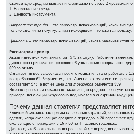
Скользящие средние выдают информацию по сразу 2 чрезвычайно
1. Направление тренда
2. Ценность инструмента
Направление тренда
– это параметр, показывающий, какой тип сде
только сделки на покупку, а при нисходящем – только на продажу.
Ценность
– это параметр, показывающий, какова реальная стоимос
Рассмотрим пример.
Акции известной компании стоят $73 за штуку. Работники замечат
директоров принимается решение об увольнении генерального дирек
$59 за акцию.
Означает ли все вышесказанное, что компания стала работать в 1,2
востребованной? Разумеется, нет. Именно в этом и состоит разни
составляет $73, а вот ее цена для
трейдеров
равняется $59.
Именно ценность и показывает скользящая средняя – она учитывае
примере, цена акции безусловно поднимется в обозримом будущем,
Почему данная стратегия представляет инт
Ключевой сложностью при использовании стратегий, основанных н
сделки, когда скользящая средняя с периодом в 20 пересекает др
скользящие с периодами в 15 и 50 на 4-часовых графиках.
Для того, чтобы ответить на вопрос, какой же период использова