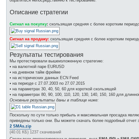
обратиться непосредственно к тестированию.
Описание стратегии
Сигнал на покупку
:
скользящая средняя с более коротким перио
Сигнал на продажу:
скользящая средняя с более коротким перио
Результаты тестирования
Мы протестировали вышеизложенную стратегию:
• на валютной паре EURUSD
• на дневном тайм фрейме
• на исторических данных ECN Feed
• на периоде с 27.07.2003 по 27.07.2015
• на параметрах 30, 40, 50, 60 для короткой скользящей
• на параметрах 80, 90, 100, 110, 120, 130, 140, 150, 160 для длин
Основные результаты даны в таблице ниже:
Поскольку по сути только прибыль и максимальная просадка явля
приведены только они. Вы можете скачать более подробный отчет 
2 SMAs.zip
(40.01 КБ) 1237 скачиваний
Среди всех протестированных периодов, дуэт
SMA (50)
и
SMA (160