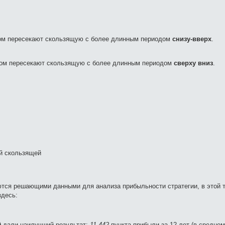
дом пересекают скользящую с более длинным периодом
снизу-вверх
.
дом пересекают скользящую с более длинным периодом
сверху вниз
.
ной скользящей
ются решающими данными для анализа прибыльности стратегии, в этой 
здесь:
)
дали наилучший результат:
11 442
пункта прибыли за 12 лет (в средне