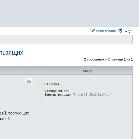
Регистрация
Вход
ользящих
2 сообщения • Страница
1
из
1
Автор
FX Helper
Сообщения:
569
Зарегистрирован:
Пн апр 01, 2013 11:44 am
юдей, торгующих
льшей