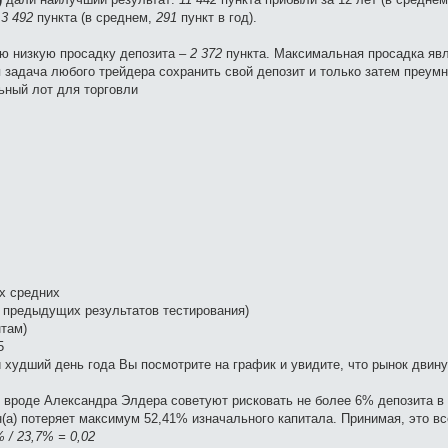
:
3 492
пункта (в среднем,
291
пункт в год).
ую низкую просадку депозита –
2 372
пункта. Максимальная просадка яв
 задача любого трейдера сохранить свой депозит и только затем преумн
ный лот для торговли
х средних
за предыдущих результатов тестирования)
нтам)
5
й худший день года Вы посмотрите на график и увидите, что рынок двин
ы вроде Александра Элдера советуют рисковать не более 6% депозита в
н(а) потеряет максимум 52,41% изначального капитала. Принимая, это в
% / 23,7% = 0,02