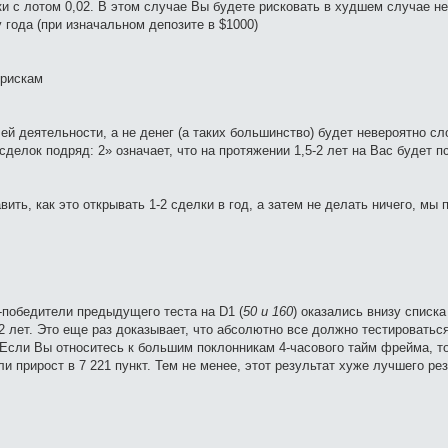
ки с лотом 0,02. В этом случае Вы будете рисковать в худшем случае 
у года (при изначальном депозите в $1000)
 рискам
ей деятельности, а не денег (а таких большинство) будет невероятно сл
сделок подряд: 2» означает, что на протяжении 1,5-2 лет на Вас будет 
ть, как это открывать 1-2 сделки в год, а затем не делать ничего, мы 
ы-победители предыдущего теста на D1 (
50 и 160
) оказались внизу списка
2 лет. Это еще раз доказывает, что абсолютно все должно тестироваться
 Если Вы относитесь к большим поклонникам 4-часового тайм фрейма, то
и прирост в 7 221 пункт. Тем не менее, этот результат хуже лучшего ре