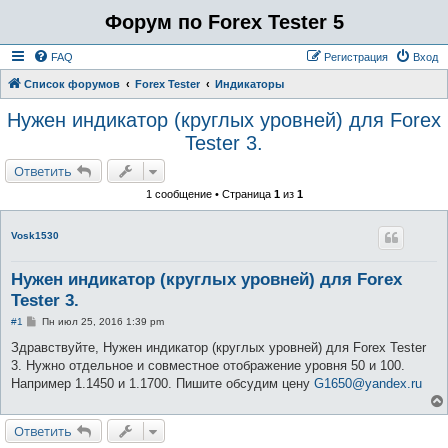
Форум по Forex Tester 5
FAQ
Регистрация
Вход
Список форумов
Forex Tester
Индикаторы
Нужен индикатор (круглых уровней) для Forex
Tester 3.
Ответить
1 сообщение • Страница
1
из
1
Vosk1530
Нужен индикатор (круглых уровней) для Forex
Tester 3.
С
#1
Пн июл 25, 2016 1:39 pm
о
о
Здравствуйте, Нужен индикатор (круглых уровней) для Forex Tester
б
3. Нужно отдельное и совместное отображение уровня 50 и 100.
щ
е
Например 1.1450 и 1.1700. Пишите обсудим цену
G1650@yandex.ru
н
и
е
Ответить