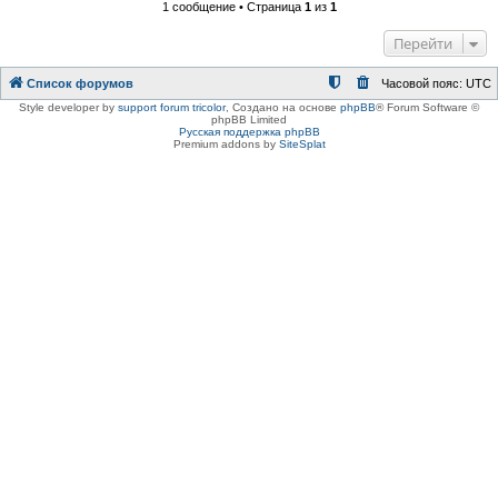
1 сообщение • Страница
1
из
1
Перейти
Список форумов
Часовой пояс:
UTC
Style developer by
support forum tricolor
,
Создано на основе
phpBB
® Forum Software ©
phpBB Limited
Русская поддержка phpBB
Premium addons by
SiteSplat