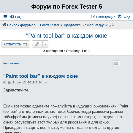
Форум по Forex Tester 5
FAQ
Регистрация
Вход
Список форумов
Forex Tester
Предложение новых функций
"Paint tool bar" в каждом окне
Ответить
3 сообщения • Страница
1
из
1
fastperson
"Paint tool bar" в каждом окне
С
#1
Вс окт 13, 2019 9:24 pm
о
о
Здравствуйте.
б
щ
е
н
Если возможно сделайте пожалуйста в будущих обновлениях "Paint
и
е
tool bar" в отделенных окнах тоже. Сейчас когда разносим разные
таймфреймы (в моем случае) на разные мониторы, на отдельных
окнах отсутствует этот тулбар для рисования и для фибо.
Приходится тащить все инструменты с главного окна на другие
мониторы.