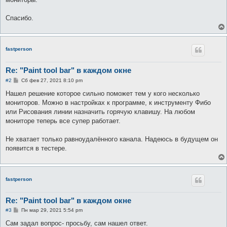
Спасибо.
fastperson
Re: "Paint tool bar" в каждом окне
С
#2
Сб фев 27, 2021 8:10 pm
о
о
Нашел решение которое сильно поможет тем у кого несколько
б
мониторов. Можно в настройках к программе, к инструменту Фибо
щ
е
или Рисования линии назначить горячую клавишу. На любом
н
мониторе теперь все супер работает.
и
е
Не хватает только равноудалённого канала. Надеюсь в будущем он
появится в тестере.
fastperson
Re: "Paint tool bar" в каждом окне
С
#3
Пн мар 29, 2021 5:54 pm
о
о
Сам задал вопрос- просьбу, сам нашел ответ.