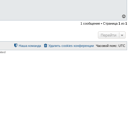
В
е
1 сообщение • Страница
1
из
1
р
н
у
Перейти
т
ь
с
Наша команда
Удалить cookies конференции
Часовой пояс:
UTC
я
ited
к
н
а
ч
а
л
у