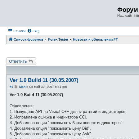
Форум 
Наш сайт: http
Ссылки
FAQ
Список форумов
Forex Tester
Новости и обновления FT
Ответить
Ver 1.0 Build 11 (30.05.2007)
С
#1
Man
»
Ср май 30, 2007 8:41 pm
о
о
Ver 1.0 Build 11 (30.05.2007)
б
щ
е
Обновления:
н
1. Выпущено API на Visual С++ для стратегий и индикаторов.
и
е
2. Исправлена ошибка в индикаторе CCI.
3. Добавлена опция "показывать бары поверх индикаторов".
4. Добавлена опция "показывать цену Bid".
5. Добавлена опция "показывать цену Ask".