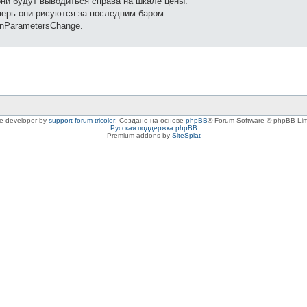
они будут выводиться справа на шкале цены.
перь они рисуются за последним баром.
OnParametersChange.
le developer by
support forum tricolor
,
Создано на основе
phpBB
® Forum Software © phpBB Lim
Русская поддержка phpBB
Premium addons by
SiteSplat