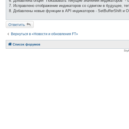
6. Добавлена опция "Показывать текущие значения индикаторов" - 
7. Исправлено отображение индикаторов со сдвигом в будущее, те
8. Добавлены новые функции в API индикаторов - SetBufferShift и 
Ответить
Вернуться в «Новости и обновления FT»
Список форумов
Sty