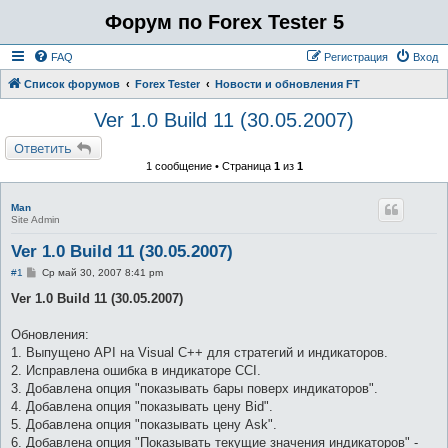
Форум по Forex Tester 5
FAQ
Регистрация
Вход
Список форумов
Forex Tester
Новости и обновления FT
Ver 1.0 Build 11 (30.05.2007)
Ответить
1 сообщение • Страница
1
из
1
Man
Site Admin
Ver 1.0 Build 11 (30.05.2007)
С
#1
Ср май 30, 2007 8:41 pm
о
о
Ver 1.0 Build 11 (30.05.2007)
б
щ
е
Обновления:
н
1. Выпущено API на Visual С++ для стратегий и индикаторов.
и
е
2. Исправлена ошибка в индикаторе CCI.
3. Добавлена опция "показывать бары поверх индикаторов".
4. Добавлена опция "показывать цену Bid".
5. Добавлена опция "показывать цену Ask".
6. Добавлена опция "Показывать текущие значения индикаторов" -