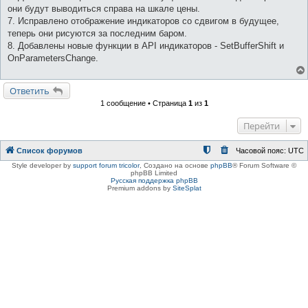
они будут выводиться справа на шкале цены.
7. Исправлено отображение индикаторов со сдвигом в будущее,
теперь они рисуются за последним баром.
8. Добавлены новые функции в API индикаторов - SetBufferShift и
OnParametersChange.
Ответить
1 сообщение • Страница
1
из
1
Перейти
Список форумов
Часовой пояс:
UTC
Style developer by
support forum tricolor
,
Создано на основе
phpBB
® Forum Software ©
phpBB Limited
Русская поддержка phpBB
Premium addons by
SiteSplat