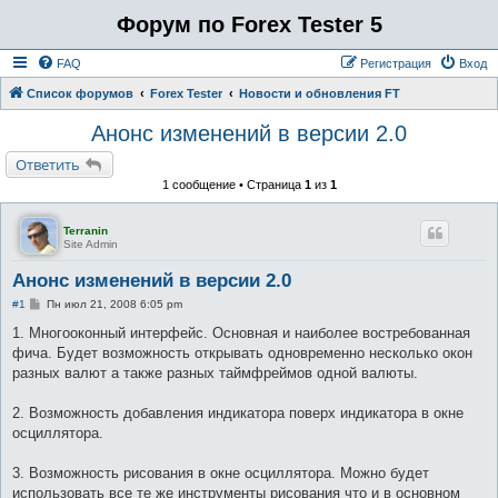
Форум по Forex Tester 5
FAQ
Регистрация
Вход
Список форумов
Forex Tester
Новости и обновления FT
Анонс изменений в версии 2.0
Ответить
1 сообщение • Страница
1
из
1
Terranin
Site Admin
Анонс изменений в версии 2.0
С
#1
Пн июл 21, 2008 6:05 pm
о
о
1. Многооконный интерфейс. Основная и наиболее востребованная
б
фича. Будет возможность открывать одновременно несколько окон
щ
е
разных валют а также разных таймфреймов одной валюты.
н
и
е
2. Возможность добавления индикатора поверх индикатора в окне
осциллятора.
3. Возможность рисования в окне осциллятора. Можно будет
использовать все те же инструменты рисования что и в основном