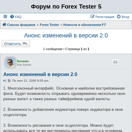
Форум по Forex Tester 5
FAQ
Регистрация
Вход
Список форумов
Forex Tester
Новости и обновления FT
Анонс изменений в версии 2.0
Ответить
1 сообщение • Страница
1
из
1
Terranin
Site Admin
Анонс изменений в версии 2.0
С
#1
Пн июл 21, 2008 6:05 pm
о
о
1. Многооконный интерфейс. Основная и наиболее востребованная
б
фича. Будет возможность открывать одновременно несколько окон
щ
е
разных валют а также разных таймфреймов одной валюты.
н
и
е
2. Возможность добавления индикатора поверх индикатора в окне
осциллятора.
3. Возможность рисования в окне осциллятора. Можно будет
использовать все те же инструменты рисования что и в основном