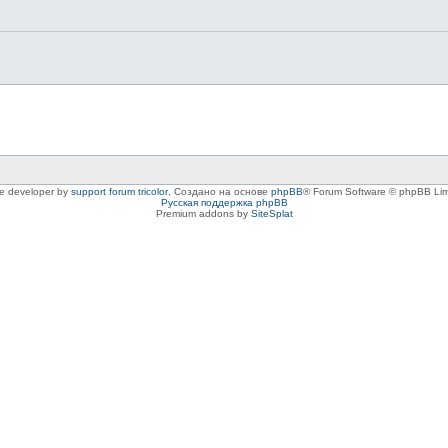
le developer by
support forum tricolor
,
Создано на основе
phpBB
® Forum Software © phpBB Lim
Русская поддержка phpBB
Premium addons by
SiteSplat