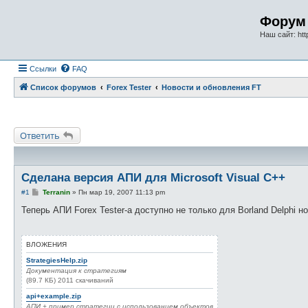
Форум 
Наш сайт: http
Ссылки
FAQ
Список форумов
Forex Tester
Новости и обновления FT
Ответить
Сделана версия АПИ для Microsoft Visual С++
С
#1
Terranin
»
Пн мар 19, 2007 11:13 pm
о
о
Теперь АПИ Forex Tester-а доступно не только для Borland Delphi 
б
щ
е
н
ВЛОЖЕНИЯ
и
е
StrategiesHelp.zip
Документация к стратегиям
(89.7 КБ) 2011 скачиваний
api+example.zip
АПИ + пример стратегии с использованием объектов