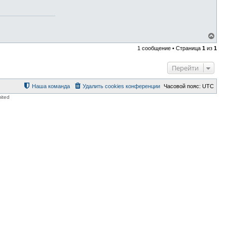
В
е
1 сообщение • Страница
1
из
1
р
н
у
Перейти
т
ь
с
Наша команда
Удалить cookies конференции
Часовой пояс:
UTC
я
ited
к
н
а
ч
а
л
у