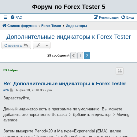
Форум по Forex Tester 5
FAQ
Регистрация
Вход
Список форумов
Forex Tester
Индикаторы
Дополнительные индикаторы к Forex Tester
Ответить
1
2
Пред.
29 сообщений
FX Helper
Re: Дополнительные индикаторы к Forex Tester
С
#26
Пн фев 19, 2018 3:22 pm
о
о
Здравствуйте,
б
щ
е
Данный индикатор есть в программе по умолчанию, Вы можете
н
добавить его через меню Вставка -> Добавить индикатор -> Moving
и
е
average.
Затем выберите Period=20 и Ma type=Exponential (EMA), далее
нажмите кнопку "Применить" чтобы добавить индикатор на график.