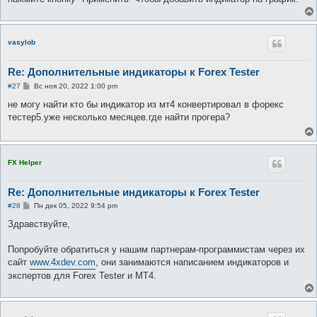
vasylob
Re: Дополнительные индикаторы к Forex Tester
С
#27
Вс ноя 20, 2022 1:00 pm
о
о
не могу найти кто бы индикатор из мт4 конвертировал в форекс
б
тестер5.уже несколько месяцев.где найти прогера?
щ
е
н
и
е
FX Helper
Re: Дополнительные индикаторы к Forex Tester
С
#28
Пн дек 05, 2022 9:54 pm
о
о
Здравствуйте,
б
щ
е
Попробуйте обратиться у нашим партнерам-программистам через их
н
сайт
www.4xdev.com
, они занимаются написанием индикаторов и
и
е
экспертов для Forex Tester и МТ4.