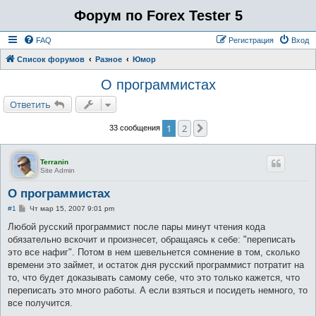
Форум по Forex Tester 5
FAQ
Регистрация
Вход
Список форумов
Разное
Юмор
О программистах
Ответить
1
2
След.
33 сообщения
Terranin
Site Admin
О программистах
С
#1
Чт мар 15, 2007 9:01 pm
о
о
Любой русский программист после пары минут чтения кода
б
обязательно вскочит и произнесет, обращаясь к себе: "переписать
щ
е
это все нафиг". Потом в нем шевельнется сомнение в том, сколько
н
времени это займет, и остаток дня русский программист потратит на
и
е
то, что будет доказывать самому себе, что это только кажется, что
переписать это много работы. А если взяться и посидеть немного, то
все получится.