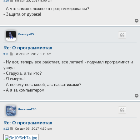
С
#10
Пн сен 25, 2017 8:00 am
о
о
- А что самое сложное в программировании?
б
- Защита от дурака!
щ
е
н
и
е
Kseniya85
Re: О программистах
С
#11
Вт сен 26, 2017 8:11 am
о
о
- Ну вот, теперь все работает, все летает! - подумал программист и
б
уснул.
щ
е
- Старуха, а ты кто?
н
- Я смерть!
и
е
- А почему не с косой, а с пассатижами?
- А я за компьютером!
Наталья200
Re: О программистах
С
#12
Ср дек 06, 2017 4:39 pm
о
о
б