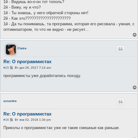
1й - Видишь во-о-он тот тополь?
щ
е
2й - Вижу, ну и что?
н
1й - Ты знаешь, у него обратной стороны нет!
и
е
2й - Как это?????????????????????
1й - Да ты понимаешь, та программа, которая его рисовала - умная, с
оптимизатором, то что не видно - не рисует...
Ciatra
Re: О программистах
С
#15
Вт дек 26, 2017 7:14 am
о
о
программисты уже доработались походу.
б
щ
е
н
и
е
assantra
Re: О программистах
С
#16
Вт янв 02, 2018 1:34 pm
о
о
Приколы о программистах уже не такие смешные как раньше.
б
щ
е