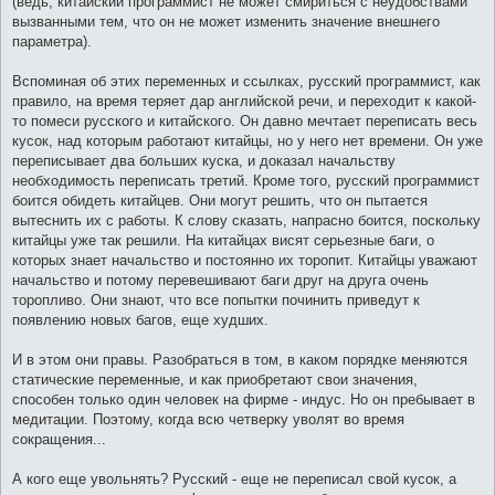
(ведь, китайский программист не может смириться с неудобствами
вызванными тем, что он не может изменить значение внешнего
параметра).
Вспоминая об этих переменных и ссылках, русский программист, как
правило, на время теряет дар английской речи, и переходит к какой-
то помеси русского и китайского. Он давно мечтает переписать весь
кусок, над которым работают китайцы, но у него нет времени. Он уже
переписывает два больших куска, и доказал начальству
необходимость переписать третий. Кроме того, русский программист
боится обидеть китайцев. Они могут решить, что он пытается
вытеснить их с работы. К слову сказать, напрасно боится, поскольку
китайцы уже так решили. На китайцах висят серьезные баги, о
которых знает начальство и постоянно их торопит. Китайцы уважают
начальство и потому перевешивают баги друг на друга очень
торопливо. Они знают, что все попытки починить приведут к
появлению новых багов, еще худших.
И в этом они правы. Разобраться в том, в каком порядке меняются
статические переменные, и как приобретают свои значения,
способен только один человек на фирме - индус. Но он пребывает в
медитации. Поэтому, когда всю четверку уволят во время
сокращения...
А кого еще увольнять? Русский - еще не переписал свой кусок, а