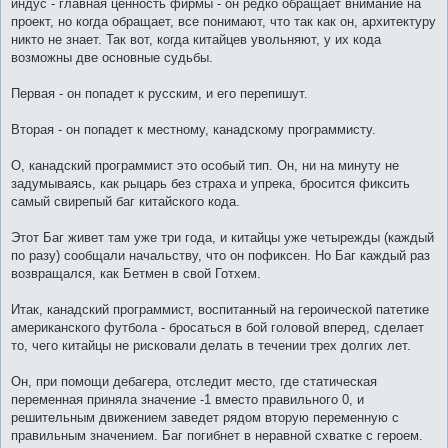
индус - главная ценность фирмы - он редко обращает внимание на
проект, но когда обращает, все понимают, что так как он, архитектуру
никто не знает. Так вот, когда китайцев увольняют, у их кода
возможны две основные судьбы.
Первая - он попадет к русским, и его перепишут.
Вторая - он попадет к местному, канадскому программисту.
О, канадский программист это особый тип. Он, ни на минуту не
задумываясь, как рыцарь без страха и упрека, бросится фиксить
самый свирепый баг китайского кода.
Этот Баг живет там уже три года, и китайцы уже четырежды (каждый
по разу) сообщали начальству, что он пофиксен. Но Баг каждый раз
возвращался, как Бетмен в свой Готхем.
Итак, канадский программист, воспитанный на героической патетике
американского футбола - бросаться в бой головой вперед, сделает
то, чего китайцы не рисковали делать в течении трех долгих лет.
Он, при помощи дебагера, отследит место, где статическая
переменная приняла значение -1 вместо правильного 0, и
решительным движением заведет рядом вторую переменную с
правильным значением. Баг погибнет в неравной схватке с героем.