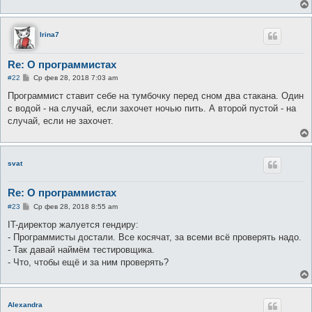
е
н
и
е
Irina7
Re: О программистах
С
#22
Ср фев 28, 2018 7:03 am
о
о
Программист ставит себе на тумбочку перед сном два стакана. Один
б
с водой - на случай, если захочет ночью пить. А второй пустой - на
щ
е
случай, если не захочет.
н
и
е
svat
Re: О программистах
С
#23
Ср фев 28, 2018 8:55 am
о
о
IT-директор жалуется гендиру:
б
- Программисты достали. Все косячат, за всеми всё проверять надо.
щ
е
- Так давай наймём тестировщика.
н
- Что, чтобы ещё и за ним проверять?
и
е
Alexandra