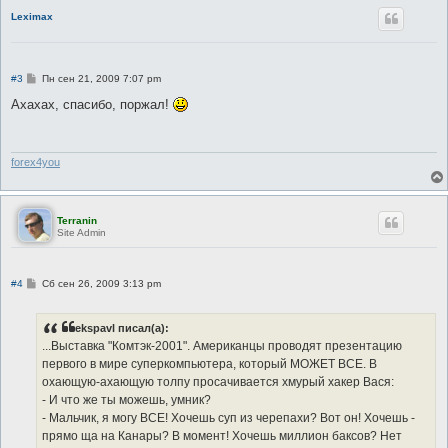
Leximax
С
#3
Пн сен 21, 2009 7:07 pm
о
о
Ахахах, спасибо, поржал!
б
щ
е
н
и
forex4you
е
Terranin
Site Admin
С
#4
Сб сен 26, 2009 3:13 pm
о
о
б
ekspavl писал(а):
щ
е
...Выставка "Комтэк-2001". Американцы проводят презентацию
н
первого в мире суперкомпьютера, который МОЖЕТ ВСЕ. В
и
е
охающую-ахающую толпу просачивается хмурый хакер Вася:
- И что же ты можешь, умник?
- Мальчик, я могу ВСЕ! Хочешь суп из черепахи? Вот он! Хочешь -
прямо ща на Канары? В момент! Хочешь миллион баксов? Нет