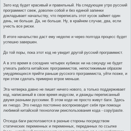
Зато код будет красивый и правильный. На следующее утро русский
программист свеж, доволен собой и без единой запинки
докладывает начальству, что переписать этот кусок займет один
день, не больше. Да, не больше. Ну, в крайнем случае, два, если
учесть все риски.
В итоге начальство даст ему неделю и через полгода процесс будет
успешно завершен.
До той поры, пока этот код не увидит другой русский программист.
А в это время в соседних четырех кубиках ни на секунду не будет
утихать работа китайских программистов, непостижимым образом
умудряющихся прийти раньше русского программиста, уйти позже, и
при этом сделать примерно втрое меньше.
Эта четверка давно не пишет ничего нового, а только поддерживает
код, написанный в свое время индусом, и дважды переписанный
двумя разными русскими. В этом коде не просто живут баги. Здесь
их гнездо. Это гнездо постоянно воспроизводит себя при помощи
любимой китайской технологии реиспользования кода - copy/paste.
Отсюда баги расползаются в разные стороны посредством
статических переменных и переменных, переданных по ссылке