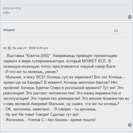
Asta la vista
Mike
ekspavl
С
#2
Пн апр 27, 2009 8:46 pm
о
о
...Выставка "Комтэк-2001". Американцы проводят презентацию
б
первого в мире суперкомпьютера, который МОЖЕТ ВСЕ. В
щ
е
охающую-ахающую толпу просачивается хмурый хакер Вася:
н
- И что же ты можешь, умник?
и
е
- Мальчик, я могу ВСЕ! Хочешь суп из черепахи? Вот он! Хочешь -
прямо ща на Канары? В момент! Хочешь миллион баксов? Нет
проблем! Хочешь Бритни Спирз в роскошной кровати? Тут же! Это
революция! Это рассвет человечества! Это конец неравенству и
эксплуатации! Это торжество демократии! Это вечное блаженство во
славу великой Америки! Мальчик, ну скажи, что же ты хочешь?
- ОК, железяка, заметано... Я говорю - ты делаешь.
- Ну же! Не томи! Говори! Сделаю тут же!
- Железяка... Format C:\ без бэкапа - время пошло!