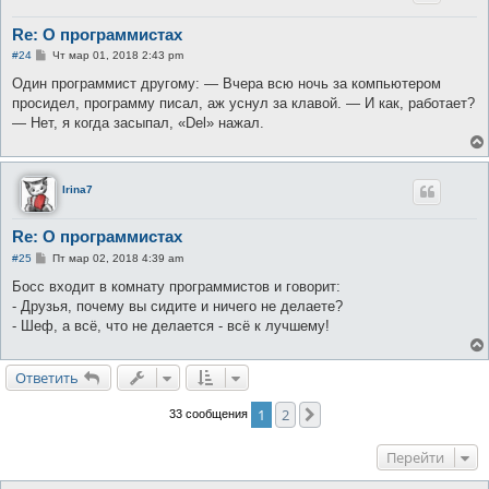
Re: О программистах
С
#24
Чт мар 01, 2018 2:43 pm
о
о
Один программист другому: — Вчера всю ночь за компьютером
б
просидел, программу писал, аж уснул за клавой. — И как, работает?
щ
е
— Нет, я когда засыпал, «Del» нажал.
н
и
е
Irina7
Re: О программистах
С
#25
Пт мар 02, 2018 4:39 am
о
о
Босс входит в комнату программистов и говорит:
б
- Друзья, почему вы сидите и ничего не делаете?
щ
е
- Шеф, а всё, что не делается - всё к лучшему!
н
и
е
Ответить
1
2
След.
33 сообщения
Перейти