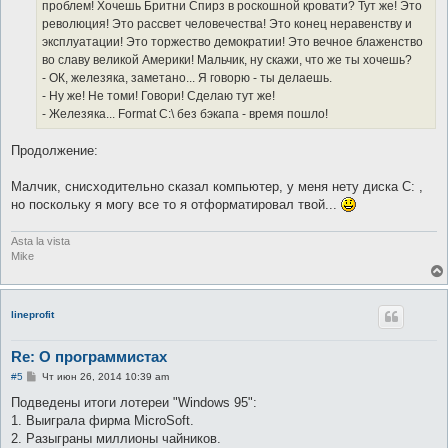
проблем! Хочешь Бритни Спирз в роскошной кровати? Тут же! Это
революция! Это рассвет человечества! Это конец неравенству и
эксплуатации! Это торжество демократии! Это вечное блаженство
во славу великой Америки! Мальчик, ну скажи, что же ты хочешь?
- ОК, железяка, заметано... Я говорю - ты делаешь.
- Ну же! Не томи! Говори! Сделаю тут же!
- Железяка... Format C:\ без бэкапа - время пошло!
Продолжение:
Малчик, снисходительно сказал компьютер, у меня нету диска С: ,
но поскольку я могу все то я отформатировал твой...
Asta la vista
Mike
lineprofit
Re: О программистах
С
#5
Чт июн 26, 2014 10:39 am
о
о
Подведены итоги лотереи "Windows 95":
б
1. Выиграла фирма MicroSoft.
щ
е
2. Разыграны миллионы чайников.
н