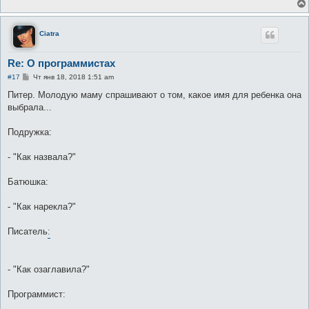
н
и
е
Ciatra
Re: О программистах
С
#17
Чт янв 18, 2018 1:51 am
о
о
Питер. Молодую маму спрашивают о том, какое имя для ребенка она
б
выбрала...
щ
е
н
Подружка:
и
е
- "Как назвала?"
Батюшка:
- "Как нарекла?"
Писатель
:
- "Как озаглавила?"
Программист: