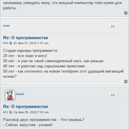
е
начинаешь убеждать жену, что мощный компьютер тебе нужен для
н
работы.
и
е
svat
Re: О программистах
С
#20
Вт фев 27, 2018 7:37 am
о
о
Стадии карьеры программиста:
б
20 лет - все знаю и могу!
щ
е
30 лет - я уже не такой самонадеянный неуч, как раньше.
н
40 лет - я работаю над серьезными проектами.
и
е
50 лет - как отключить на новом телефоне этот дурацкий мигающий
огонек?
Irina7
Re: О программистах
С
#21
Ср фев 28, 2018 7:01 am
о
о
Разговор двух программистов: - Что пишешь?
б
- Сейчас запустим - узнаем!
щ