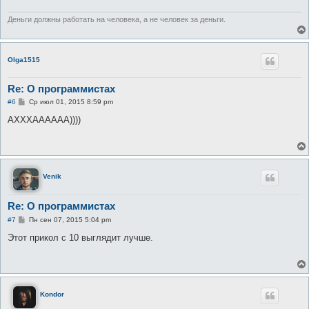
и
е
Деньги должны работать на человека, а не человек за деньги.
Olga1515
Re: О программистах
С
#6
Ср июл 01, 2015 8:59 pm
о
о
АХХХАААААА))))
б
щ
е
н
и
е
Venik
Re: О программистах
С
#7
Пн сен 07, 2015 5:04 pm
о
о
Этот прикол с 10 выглядит лучше.
б
щ
е
н
и
е
Kondor