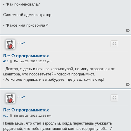
- "Как поименовала?"
Системный администратор:
- "Какое имя присвоила?"
Irina7
Re: О программистах
С
#18
Пн фев 26, 2018 12:33 pm
о
о
- Доктор, я день и ночь за клавиатурой, не могу оторваться от
б
монитора, что посоветуете? - говорит программист.
щ
е
- Алкоголь и девки, и вы забудете, где у вас компьютер!
н
и
е
Irina7
Re: О программистах
С
#19
Пн фев 26, 2018 12:35 pm
о
о
Понимаешь, что стал взрослым, когда перестаешь убеждать
б
родителей, что тебе нужен мощный компьютер для учебы. И
щ