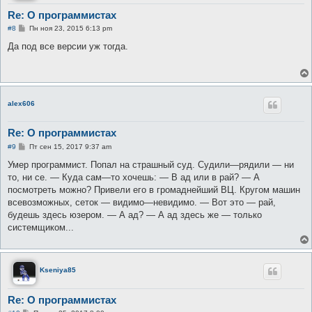
Re: О программистах
С
#8
Пн ноя 23, 2015 6:13 pm
о
о
Да под все версии уж тогда.
б
щ
е
н
и
е
alex606
Re: О программистах
С
#9
Пт сен 15, 2017 9:37 am
о
о
Умер программист. Попал на страшный суд. Судили—рядили — ни
б
то, ни се. — Куда сам—то хочешь: — В ад или в рай? — А
щ
е
посмотреть можно? Привели его в громаднейший ВЦ. Кругом машин
н
всевозможных, сеток — видимо—невидимо. — Вот это — рай,
и
е
будешь здесь юзером. — А ад? — А ад здесь же — только
системщиком...
Kseniya85
Re: О программистах