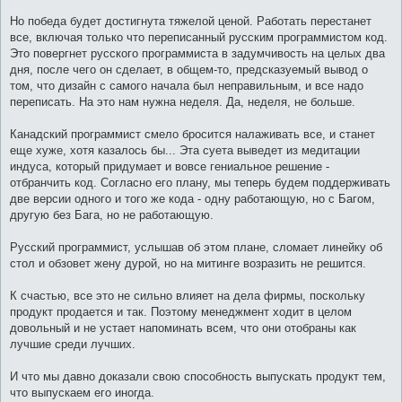
Но победа будет достигнута тяжелой ценой. Работать перестанет
все, включая только что переписанный русским программистом код.
Это повергнет русского программиста в задумчивость на целых два
дня, после чего он сделает, в общем-то, предсказуемый вывод о
том, что дизайн с самого начала был неправильным, и все надо
переписать. На это нам нужна неделя. Да, неделя, не больше.
Канадский программист смело бросится налаживать все, и станет
еще хуже, хотя казалось бы... Эта суета выведет из медитации
индуса, который придумает и вовсе гениальное решение -
отбранчить код. Согласно его плану, мы теперь будем поддерживать
две версии одного и того же кода - одну работающую, но с Багом,
другую без Бага, но не работающую.
Русский программист, услышав об этом плане, сломает линейку об
стол и обзовет жену дурой, но на митинге возразить не решится.
К счастью, все это не сильно влияет на дела фирмы, поскольку
продукт продается и так. Поэтому менеджмент ходит в целом
довольный и не устает напоминать всем, что они отобраны как
лучшие среди лучших.
И что мы давно доказали свою способность выпускать продукт тем,
что выпускаем его иногда.