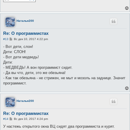
щ
е
н
и
е
Наталья200
Re: О программистах
С
#13
Вс дек 10, 2017 4:22 pm
о
о
- Вот дети, слон!
б
Дети: СЛОH!
щ
е
- Вот дети медведь!
н
Дети:
и
е
- МЕДВЕДЬ! А вон программист сидит.
- Да вы что, дети, это же обезьяна!
- Как так обезьяна - не стрижен, не мыт и мозоль на заднице. Значит
программист.
Наталья200
Re: О программистах
С
#14
Вс дек 10, 2017 4:24 pm
о
о
У настежь открытого окна ВЦ сидят два программиста и курят.
б