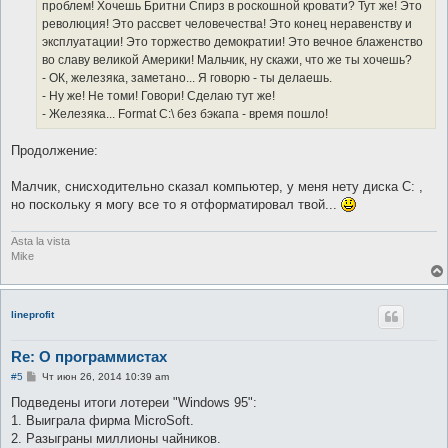
проблем! Хочешь Бритни Спирз в роскошной кровати? Тут же! Это
революция! Это рассвет человечества! Это конец неравенству и
эксплуатации! Это торжество демократии! Это вечное блаженство
во славу великой Америки! Мальчик, ну скажи, что же ты хочешь?
- ОК, железяка, заметано... Я говорю - ты делаешь.
- Ну же! Не томи! Говори! Сделаю тут же!
- Железяка... Format C:\ без бэкапа - время пошло!
Продолжение:
Малчик, снисходительно сказал компьютер, у меня нету диска С: ,
но поскольку я могу все то я отформатировал твой...
Asta la vista
Mike
lineprofit
Re: О программистах
С
#5
Чт июн 26, 2014 10:39 am
о
о
Подведены итоги лотереи "Windows 95":
б
1. Выиграла фирма MicroSoft.
щ
е
2. Разыграны миллионы чайников.
н