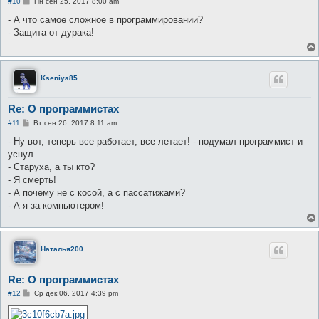
С
#10
Пн сен 25, 2017 8:00 am
о
о
- А что самое сложное в программировании?
б
- Защита от дурака!
щ
е
н
и
е
Kseniya85
Re: О программистах
С
#11
Вт сен 26, 2017 8:11 am
о
о
- Ну вот, теперь все работает, все летает! - подумал программист и
б
уснул.
щ
е
- Старуха, а ты кто?
н
- Я смерть!
и
е
- А почему не с косой, а с пассатижами?
- А я за компьютером!
Наталья200
Re: О программистах
С
#12
Ср дек 06, 2017 4:39 pm
о
о
б