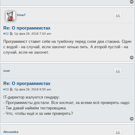
е
н
и
е
Irina7
Re: О программистах
С
#22
Ср фев 28, 2018 7:03 am
о
о
Программист ставит себе на тумбочку перед сном два стакана. Один
б
с водой - на случай, если захочет ночью пить. А второй пустой - на
щ
е
случай, если не захочет.
н
и
е
svat
Re: О программистах
С
#23
Ср фев 28, 2018 8:55 am
о
о
IT-директор жалуется гендиру:
б
- Программисты достали. Все косячат, за всеми всё проверять надо.
щ
е
- Так давай наймём тестировщика.
н
- Что, чтобы ещё и за ним проверять?
и
е
Alexandra