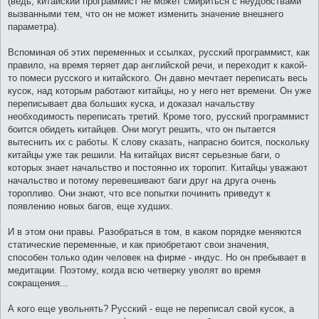
(ведь, китайский программист не может смириться с неудобствами
вызванными тем, что он не может изменить значение внешнего
параметра).
Вспоминая об этих переменных и ссылках, русский программист, как
правило, на время теряет дар английской речи, и переходит к какой-
то помеси русского и китайского. Он давно мечтает переписать весь
кусок, над которым работают китайцы, но у него нет времени. Он уже
переписывает два больших куска, и доказал начальству
необходимость переписать третий. Кроме того, русский программист
боится обидеть китайцев. Они могут решить, что он пытается
вытеснить их с работы. К слову сказать, напрасно боится, поскольку
китайцы уже так решили. На китайцах висят серьезные баги, о
которых знает начальство и постоянно их торопит. Китайцы уважают
начальство и потому перевешивают баги друг на друга очень
торопливо. Они знают, что все попытки починить приведут к
появлению новых багов, еще худших.
И в этом они правы. Разобраться в том, в каком порядке меняются
статические переменные, и как приобретают свои значения,
способен только один человек на фирме - индус. Но он пребывает в
медитации. Поэтому, когда всю четверку уволят во время
сокращения...
А кого еще увольнять? Русский - еще не переписал свой кусок, а