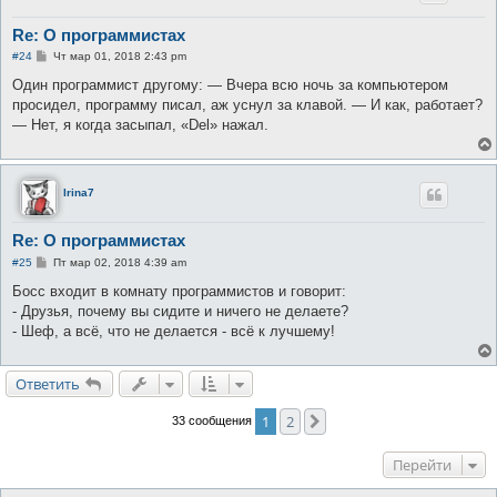
Re: О программистах
С
#24
Чт мар 01, 2018 2:43 pm
о
о
Один программист другому: — Вчера всю ночь за компьютером
б
просидел, программу писал, аж уснул за клавой. — И как, работает?
щ
е
— Нет, я когда засыпал, «Del» нажал.
н
и
е
Irina7
Re: О программистах
С
#25
Пт мар 02, 2018 4:39 am
о
о
Босс входит в комнату программистов и говорит:
б
- Друзья, почему вы сидите и ничего не делаете?
щ
е
- Шеф, а всё, что не делается - всё к лучшему!
н
и
е
Ответить
1
2
След.
33 сообщения
Перейти