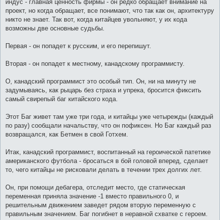
индус - главная ценность фирмы - он редко обращает внимание на
проект, но когда обращает, все понимают, что так как он, архитектуру
никто не знает. Так вот, когда китайцев увольняют, у их кода
возможны две основные судьбы.
Первая - он попадет к русским, и его перепишут.
Вторая - он попадет к местному, канадскому программисту.
О, канадский программист это особый тип. Он, ни на минуту не
задумываясь, как рыцарь без страха и упрека, бросится фиксить
самый свирепый баг китайского кода.
Этот Баг живет там уже три года, и китайцы уже четырежды (каждый
по разу) сообщали начальству, что он пофиксен. Но Баг каждый раз
возвращался, как Бетмен в свой Готхем.
Итак, канадский программист, воспитанный на героической патетике
американского футбола - бросаться в бой головой вперед, сделает
то, чего китайцы не рисковали делать в течении трех долгих лет.
Он, при помощи дебагера, отследит место, где статическая
переменная приняла значение -1 вместо правильного 0, и
решительным движением заведет рядом вторую переменную с
правильным значением. Баг погибнет в неравной схватке с героем.