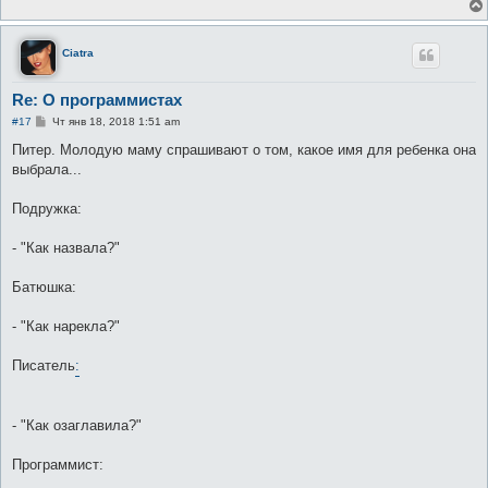
н
и
е
Ciatra
Re: О программистах
С
#17
Чт янв 18, 2018 1:51 am
о
о
Питер. Молодую маму спрашивают о том, какое имя для ребенка она
б
выбрала...
щ
е
н
Подружка:
и
е
- "Как назвала?"
Батюшка:
- "Как нарекла?"
Писатель
:
- "Как озаглавила?"
Программист: