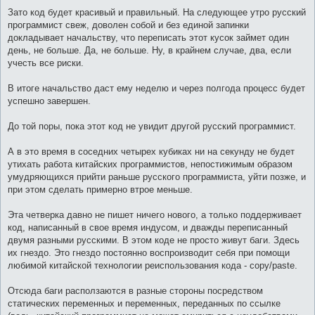
Зато код будет красивый и правильный. На следующее утро русский
программист свеж, доволен собой и без единой запинки
докладывает начальству, что переписать этот кусок займет один
день, не больше. Да, не больше. Ну, в крайнем случае, два, если
учесть все риски.
В итоге начальство даст ему неделю и через полгода процесс будет
успешно завершен.
До той поры, пока этот код не увидит другой русский программист.
А в это время в соседних четырех кубиках ни на секунду не будет
утихать работа китайских программистов, непостижимым образом
умудряющихся прийти раньше русского программиста, уйти позже, и
при этом сделать примерно втрое меньше.
Эта четверка давно не пишет ничего нового, а только поддерживает
код, написанный в свое время индусом, и дважды переписанный
двумя разными русскими. В этом коде не просто живут баги. Здесь
их гнездо. Это гнездо постоянно воспроизводит себя при помощи
любимой китайской технологии реиспользования кода - copy/paste.
Отсюда баги расползаются в разные стороны посредством
статических переменных и переменных, переданных по ссылке