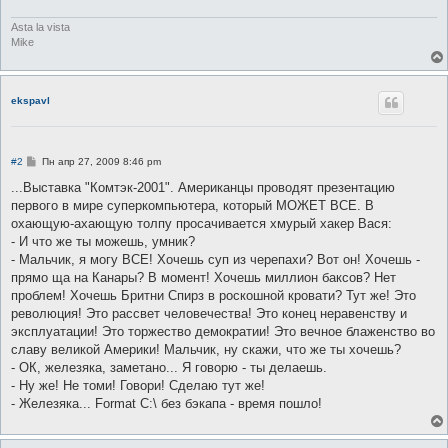
Asta la vista
Mike
ekspavl
С
#2
Пн апр 27, 2009 8:46 pm
о
о
...Выставка "Комтэк-2001". Американцы проводят презентацию
б
первого в мире суперкомпьютера, который МОЖЕТ ВСЕ. В
щ
е
охающую-ахающую толпу просачивается хмурый хакер Вася:
н
- И что же ты можешь, умник?
и
е
- Мальчик, я могу ВСЕ! Хочешь суп из черепахи? Вот он! Хочешь -
прямо ща на Канары? В момент! Хочешь миллион баксов? Нет
проблем! Хочешь Бритни Спирз в роскошной кровати? Тут же! Это
революция! Это рассвет человечества! Это конец неравенству и
эксплуатации! Это торжество демократии! Это вечное блаженство во
славу великой Америки! Мальчик, ну скажи, что же ты хочешь?
- ОК, железяка, заметано... Я говорю - ты делаешь.
- Ну же! Не томи! Говори! Сделаю тут же!
- Железяка... Format C:\ без бэкапа - время пошло!