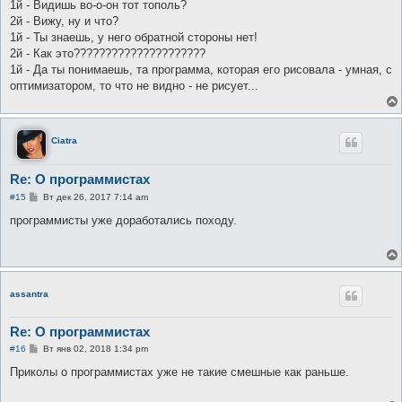
1й - Видишь во-о-он тот тополь?
щ
е
2й - Вижу, ну и что?
н
1й - Ты знаешь, у него обратной стороны нет!
и
е
2й - Как это?????????????????????
1й - Да ты понимаешь, та программа, которая его рисовала - умная, с
оптимизатором, то что не видно - не рисует...
Ciatra
Re: О программистах
С
#15
Вт дек 26, 2017 7:14 am
о
о
программисты уже доработались походу.
б
щ
е
н
и
е
assantra
Re: О программистах
С
#16
Вт янв 02, 2018 1:34 pm
о
о
Приколы о программистах уже не такие смешные как раньше.
б
щ
е