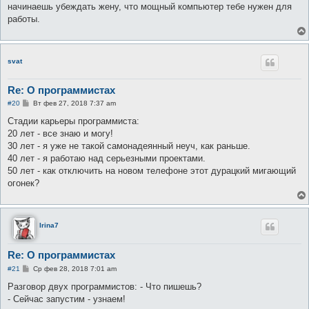
е
начинаешь убеждать жену, что мощный компьютер тебе нужен для
н
работы.
и
е
svat
Re: О программистах
С
#20
Вт фев 27, 2018 7:37 am
о
о
Стадии карьеры программиста:
б
20 лет - все знаю и могу!
щ
е
30 лет - я уже не такой самонадеянный неуч, как раньше.
н
40 лет - я работаю над серьезными проектами.
и
е
50 лет - как отключить на новом телефоне этот дурацкий мигающий
огонек?
Irina7
Re: О программистах
С
#21
Ср фев 28, 2018 7:01 am
о
о
Разговор двух программистов: - Что пишешь?
б
- Сейчас запустим - узнаем!
щ