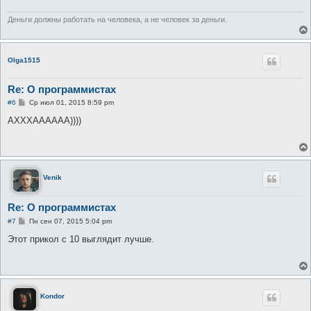
и
е
Деньги должны работать на человека, а не человек за деньги.
Olga1515
Re: О программистах
С
#6
Ср июл 01, 2015 8:59 pm
о
о
АХХХАААААА))))
б
щ
е
н
и
е
Venik
Re: О программистах
С
#7
Пн сен 07, 2015 5:04 pm
о
о
Этот прикол с 10 выглядит лучше.
б
щ
е
н
и
е
Kondor