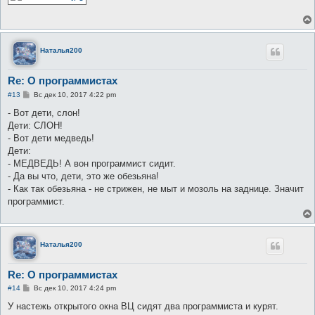
щ
е
н
и
е
Наталья200
Re: О программистах
С
#13
Вс дек 10, 2017 4:22 pm
о
о
- Вот дети, слон!
б
Дети: СЛОH!
щ
е
- Вот дети медведь!
н
Дети:
и
е
- МЕДВЕДЬ! А вон программист сидит.
- Да вы что, дети, это же обезьяна!
- Как так обезьяна - не стрижен, не мыт и мозоль на заднице. Значит
программист.
Наталья200
Re: О программистах
С
#14
Вс дек 10, 2017 4:24 pm
о
о
У настежь открытого окна ВЦ сидят два программиста и курят.
б