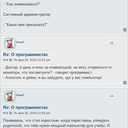
- "Как поименовала?"
Системный администратор:
- "Какое имя присвоила?"
Irina7
Re: О программистах
С
#18
Пн фев 26, 2018 12:33 pm
о
о
- Доктор, я день и ночь за клавиатурой, не могу оторваться от
б
монитора, что посоветуете? - говорит программист.
щ
е
- Алкоголь и девки, и вы забудете, где у вас компьютер!
н
и
е
Irina7
Re: О программистах
С
#19
Пн фев 26, 2018 12:35 pm
о
о
Понимаешь, что стал взрослым, когда перестаешь убеждать
б
родителей, что тебе нужен мощный компьютер для учебы. И
щ