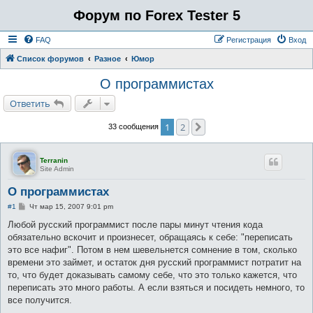
Форум по Forex Tester 5
FAQ
Регистрация
Вход
Список форумов
Разное
Юмор
О программистах
Ответить
1
2
След.
33 сообщения
Terranin
Site Admin
О программистах
С
#1
Чт мар 15, 2007 9:01 pm
о
о
Любой русский программист после пары минут чтения кода
б
обязательно вскочит и произнесет, обращаясь к себе: "переписать
щ
е
это все нафиг". Потом в нем шевельнется сомнение в том, сколько
н
времени это займет, и остаток дня русский программист потратит на
и
е
то, что будет доказывать самому себе, что это только кажется, что
переписать это много работы. А если взяться и посидеть немного, то
все получится.