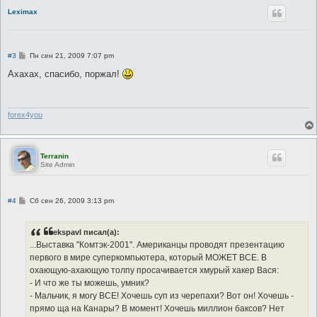
Leximax
С
#3
Пн сен 21, 2009 7:07 pm
о
о
Ахахах, спасибо, поржал!
б
щ
е
н
и
forex4you
е
Terranin
Site Admin
С
#4
Сб сен 26, 2009 3:13 pm
о
о
б
ekspavl писал(а):
щ
е
...Выставка "Комтэк-2001". Американцы проводят презентацию
н
первого в мире суперкомпьютера, который МОЖЕТ ВСЕ. В
и
е
охающую-ахающую толпу просачивается хмурый хакер Вася:
- И что же ты можешь, умник?
- Мальчик, я могу ВСЕ! Хочешь суп из черепахи? Вот он! Хочешь -
прямо ща на Канары? В момент! Хочешь миллион баксов? Нет