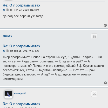
Re: О программистах
С
#8
Пн ноя 23, 2015 6:13 pm
о
о
Да под все версии уж тогда.
б
щ
е
н
и
е
alex606
Re: О программистах
С
#9
Пт сен 15, 2017 9:37 am
о
о
Умер программист. Попал на страшный суд. Судили—рядили — ни
б
то, ни се. — Куда сам—то хочешь: — В ад или в рай? — А
щ
е
посмотреть можно? Привели его в громаднейший ВЦ. Кругом машин
н
всевозможных, сеток — видимо—невидимо. — Вот это — рай,
и
е
будешь здесь юзером. — А ад? — А ад здесь же — только
системщиком...
Kseniya85
Re: О программистах