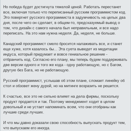
Но победа будет достигнута тяжелой ценой. Работать перестанет
все, включая только что переписанный русским программистом код.
Это повергнет русского программиста в задумчивость на целых два
дня, после чего он сделает, в общем-то, предсказуемый вывод о
том, что дизайн с самого начала был неправильным, и все надо
переписать. На это нам нужна неделя. Да, неделя, не больше.
Канадский программист смело бросится налаживать все, и станет
еще хуже, хотя казалось бы... Эта суета выведет из медитации
индуса, который придумает и вовсе гениальное решение -
отбранчить код. Согласно его плану, мы теперь будем поддерживать
две версии одного и того же кода - одну работающую, но с Багом,
другую без Бага, но не работающую.
Русский программист, услышав об этом плане, сломает линейку об
стол и обзовет жену дурой, но на митинге возразить не решится.
К счастью, все это не сильно влияет на дела фирмы, поскольку
продукт продается и так. Поэтому менеджмент ходит в целом
довольный и не устает напоминать всем, что они отобраны как
лучшие среди лучших.
И что мы давно доказали свою способность выпускать продукт тем,
что выпускаем его иногда.